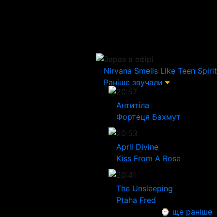
Зараз в ефірі
Nirvana
Smells Like Teen Spirit
Раніше звучали
20:57
Антитіла
Фортеця Бахмут
20:53
April Divine
Kiss From A Rose
20:41
The Unsleeping
Ptaha Fred
⌚ ще раніше