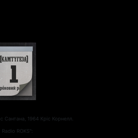
с Сантана, 1964 Кріс Корнелл.
 Radio ROKS":