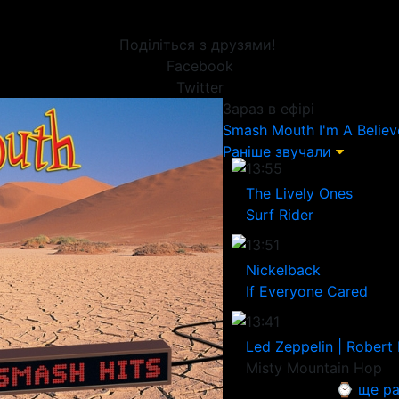
Поділіться з друзями!
Facebook
Twitter
Зараз в ефірі
Smash Mouth
I'm A Believ
Раніше звучали
13:55
The Lively Ones
Surf Rider
13:51
Nickelback
If Everyone Cared
13:41
Led Zeppelin | Robert 
Misty Mountain Hop
⌚ ще ра