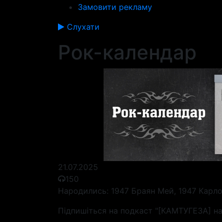
Замовити рекламу
Слухати
Рок-календар
21.07.2025
150
Народились: 1947 Браян Мей, 1947 Карло
Підпишіться на подкаст "[КАМТУГЕЗА] на