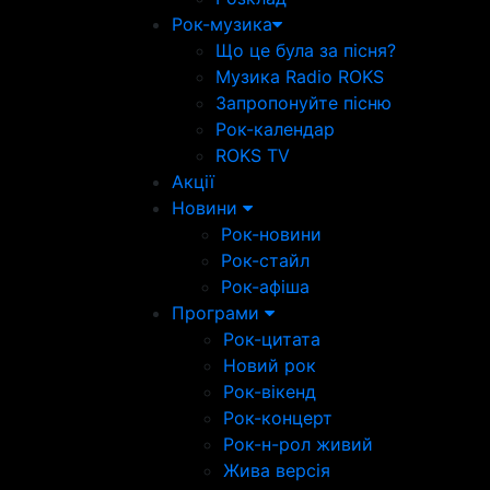
Рок-музика
Що це була за пісня?
Музика Radio ROKS
Запропонуйте пісню
Рок-календар
ROKS TV
Акції
Новини
Рок-новини
Рок-стайл
Рок-афіша
Програми
Рок-цитата
Новий рок
Рок-вікенд
Рок-концерт
Рок-н-рол живий
Жива версія