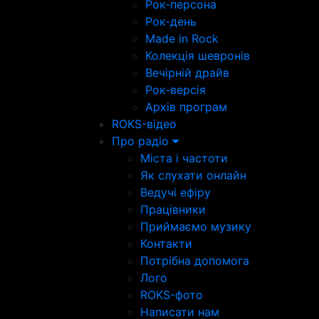
Рок-персона
Рок-день
Made in Rock
Колекція шевронів
Вечірній драйв
Рок-версія
Архів програм
ROKS-відео
Про радіо
Міста і частоти
Як слухати онлайн
Ведучі ефіру
Працівники
Приймаємо музику
Контакти
Потрібна допомога
Лого
ROKS-фото
Написати нам