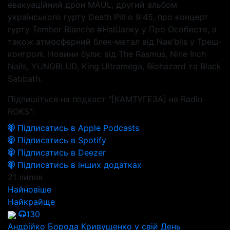
евакуаційний дрон MAUL, другий альбом
українського гурту Death Pill о 9:45, про концерт
гурту Tember Blanche #НаШапку у Про Особисте, а
також атмосферний блек-метал від Nae'blis у Треш-
контролі. Новини були: від The Rasmus, Nine Inch
Nails, YUNGBLUD, King Ultramega, Biohazard та Black
Sabbath.
Підпишіться на подкаст "[КАМТУГЕЗА] на Radio
ROKS":
Підписатись в Apple Podcasts
Підписатись в Spotify
Підписатись в Deezer
Підписатись в інших додатках
21 липня
Найновіше
Найкрайще
130
Андрійко Борода Кривущенко у свій День