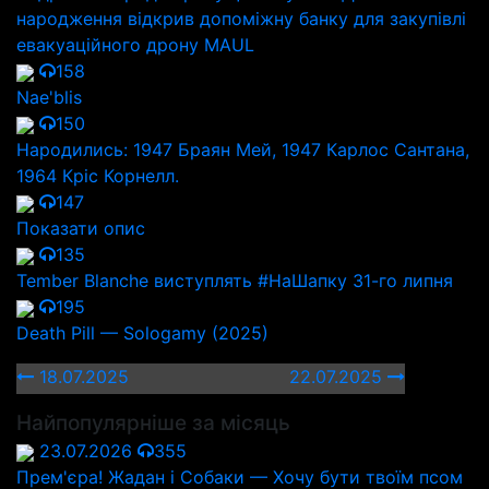
народження відкрив допоміжну банку для закупівлі
евакуаційного дрону MAUL
158
Nae'blis
150
Народились: 1947 Браян Мей, 1947 Карлос Сантана,
1964 Кріс Корнелл.
147
Показати опис
135
Tember Blanche виступлять #НаШапку 31-го липня
195
Death Pill — Sologamy (2025)
18.07.2025
22.07.2025
Найпопулярніше за місяць
23.07.2026
355
Прем'єра! Жадан і Собаки — Хочу бути твоїм псом