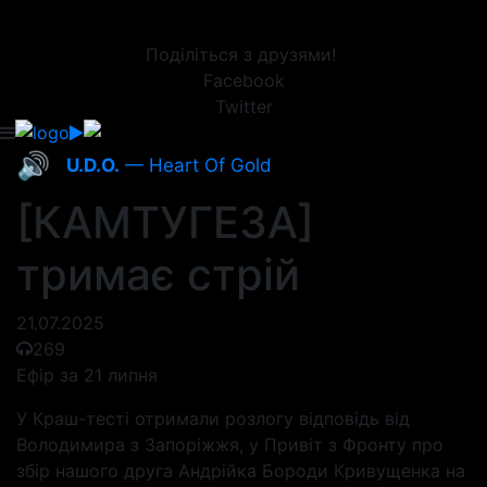
Поділіться з друзями!
Facebook
Twitter
🔊
U.D.O.
— Heart Of Gold
[КАМТУГЕЗА]
тримає стрій
21.07.2025
269
Ефір за 21 липня
У Краш-тесті отримали розлогу відповідь від
Володимира з Запоріжжя, у Привіт з Фронту про
збір нашого друга Андрійка Бороди Кривущенка на