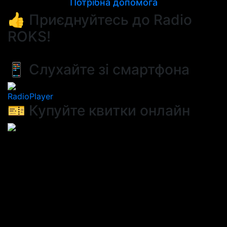
Потрібна допомога
👍 Приєднуйтесь до Radio
ROKS!
📱 Слухайте зі смартфона
RadioPlayer
🎫 Купуйте квитки онлайн