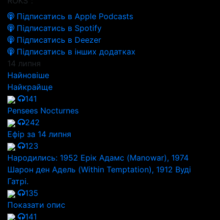
ROKS":
Підписатись в Apple Podcasts
Підписатись в Spotify
Підписатись в Deezer
Підписатись в інших додатках
14 липня
Найновіше
Найкрайще
141
Pensees Nocturnes
242
Ефір за 14 липня
123
Народились: 1952 Ерік Адамс (Manowar), 1974
Шарон ден Адель (Within Temptation), 1912 Вуді
Гатрі.
135
Показати опис
141