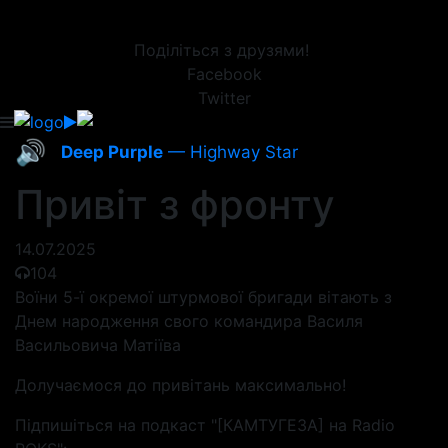
Поділіться з друзями!
Facebook
Twitter
🔊
Deep Purple
— Highway Star
Привіт з фронту
14.07.2025
104
Воїни 5-ї окремої штурмової бригади вітають з
Днем народження свого командира Василя
Васильовича Матіїва
Долучаємося до привітань максимально!
Підпишіться на подкаст "[КАМТУГЕЗА] на Radio