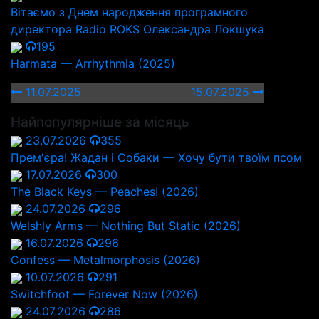
Вітаємо з Днем народження програмного
директора Radio ROKS Олександра Локшука
195
Harmata — Arrhythmia (2025)
11.07.2025
15.07.2025
Найпопулярніше за місяць
23.07.2026
355
Прем'єра! Жадан і Собаки — Хочу бути твоїм псом
17.07.2026
300
The Black Keys — Peaches! (2026)
24.07.2026
296
Welshly Arms — Nothing But Static (2026)
16.07.2026
296
Confess — Metalmorphosis (2026)
10.07.2026
291
Switchfoot — Forever Now (2026)
24.07.2026
286