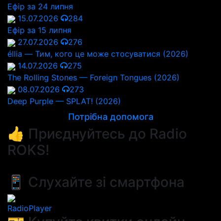
Ефір за 24 липня
15.07.2026
284
Ефір за 15 липня
27.07.2026
276
éllia — Тим, кого це може стосуватися (2026)
14.07.2026
275
The Rolling Stones — Foreign Tongues (2026)
08.07.2026
273
Deep Purple — SPLAT! (2026)
Потрібна допомога
👍 Приєднуйтесь до Radio
ROKS!
📱 Слухайте зі смартфона
RadioPlayer