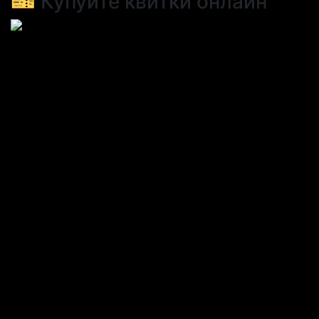
🎫 Купуйте квитки онлайн