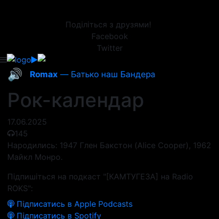
Поділіться з друзями!
Facebook
Twitter
🔊
Romax
— Батько наш Бандера
Рок-календар
17.06.2025
145
Народились: 1947 Глен Бакстон (Alice Cooper), 1962
Майкл Монро.
Підпишіться на подкаст "[КАМТУГЕЗА] на Radio
ROKS":
Підписатись в Apple Podcasts
Підписатись в Spotify