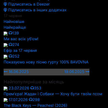
Підписатись в Deezer
Підписатись в інших додатках
17 червня
Найновіше
Найкрайще
139
Ми вас всіх уб'єм!
274
Ефір за 17 червня
252
Показуємо нову пісню гурту 100% BAVOVNA
16.06.2025
19.06.2025
Найпопулярніше за місяць
23.07.2026
353
Прем'єра! Жадан і Собаки — Хочу бути твоїм псом
17.07.2026
298
The Black Keys — Peaches! (2026)