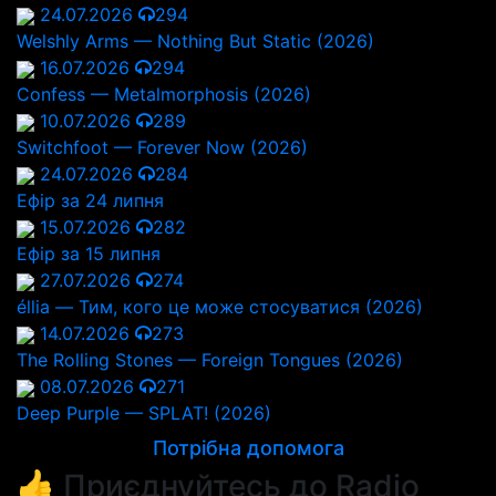
24.07.2026
294
Welshly Arms — Nothing But Static (2026)
16.07.2026
294
Confess — Metalmorphosis (2026)
10.07.2026
289
Switchfoot — Forever Now (2026)
24.07.2026
284
Ефір за 24 липня
15.07.2026
282
Ефір за 15 липня
27.07.2026
274
éllia — Тим, кого це може стосуватися (2026)
14.07.2026
273
The Rolling Stones — Foreign Tongues (2026)
08.07.2026
271
Deep Purple — SPLAT! (2026)
Потрібна допомога
👍 Приєднуйтесь до Radio