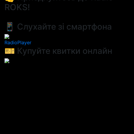
ROKS!
📱 Слухайте зі смартфона
RadioPlayer
🎫 Купуйте квитки онлайн