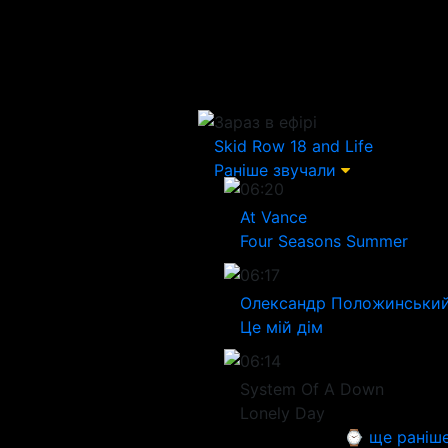
Зараз в ефірі
Skid Row
18 and Life
Раніше звучали
06:20
At Vance
Four Seasons Summer
06:17
Олександр Положинськи
Це мій дім
06:14
System Of A Down
Lonely Day
⌚ ще раніш