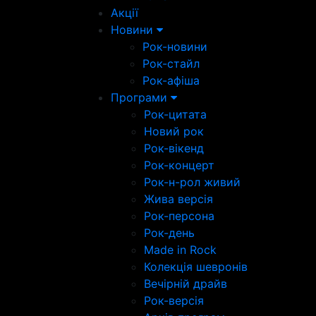
Акції
Новини
Рок-новини
Рок-стайл
Рок-афіша
Програми
Рок-цитата
Новий рок
Рок-вікенд
Рок-концерт
Рок-н-рол живий
Жива версія
Рок-персона
Рок-день
Made in Rock
Колекція шевронів
Вечірній драйв
Рок-версія