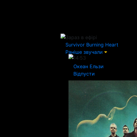
Зараз в ефірі
Survivor
Burning Heart
Раніше звучали
14:53
Океан Ельзи
Вiдпусти