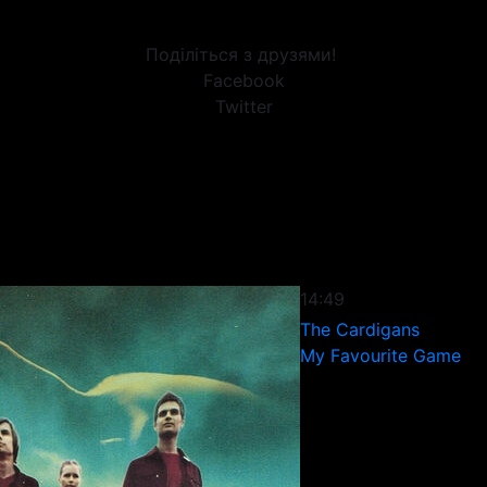
Поділіться з друзями!
Facebook
Twitter
14:49
The Cardigans
My Favourite Game