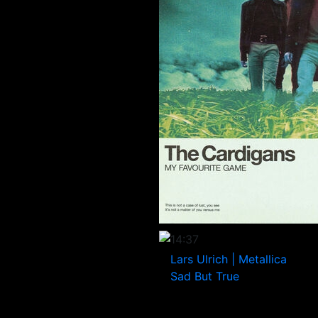
14:37
Lars Ulrich | Metallica
Sad But True