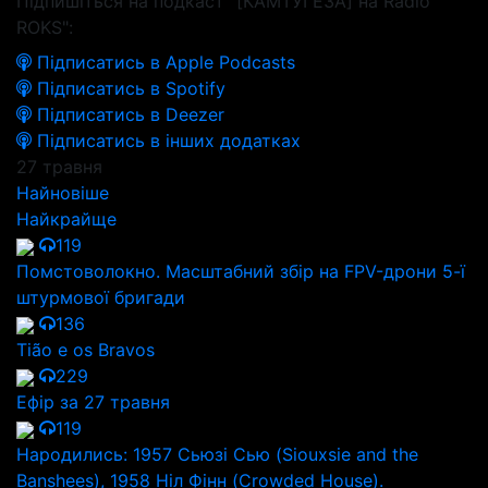
Підпишіться на подкаст "[КАМТУГЕЗА] на Radio
ROKS":
Підписатись в Apple Podcasts
Підписатись в Spotify
Підписатись в Deezer
Підписатись в інших додатках
27 травня
Найновіше
Найкрайще
119
Помстоволокно. Масштабний збір на FPV-дрони 5-ї
штурмової бригади
136
Tião e os Bravos
229
Ефір за 27 травня
119
Народились: 1957 Сьюзі Сью (Siouxsie and the
Banshees), 1958 Ніл Фінн (Crowded House).