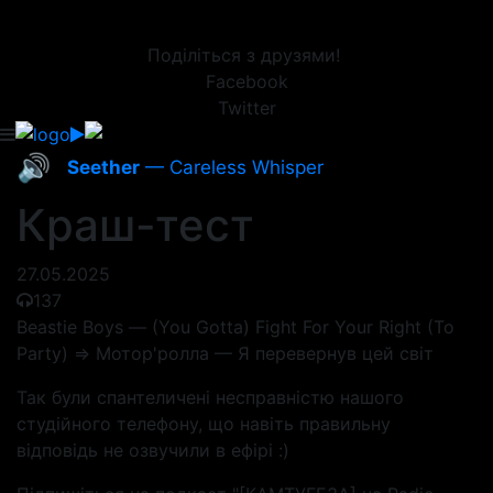
Поділіться з друзями!
Facebook
Twitter
🔊
Seether
— Careless Whisper
Краш-тест
27.05.2025
137
Beastie Boys — (You Gotta) Fight For Your Right (To
Party) => Мотор'ролла — Я перевернув цей світ
Так були спантеличені несправністю нашого
студійного телефону, що навіть правильну
відповідь не озвучили в ефірі :)