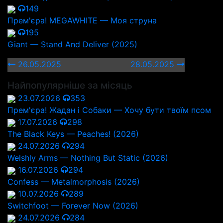
149
Прем'єра! MEGAWHITE — Моя струна
195
Giant — Stand And Deliver (2025)
26.05.2025
28.05.2025
Найпопулярніше за місяць
23.07.2026
353
Прем'єра! Жадан і Собаки — Хочу бути твоїм псом
17.07.2026
298
The Black Keys — Peaches! (2026)
24.07.2026
294
Welshly Arms — Nothing But Static (2026)
16.07.2026
294
Confess — Metalmorphosis (2026)
10.07.2026
289
Switchfoot — Forever Now (2026)
24.07.2026
284