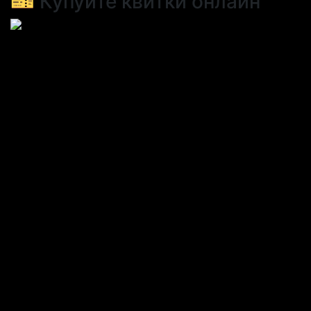
🎫 Купуйте квитки онлайн