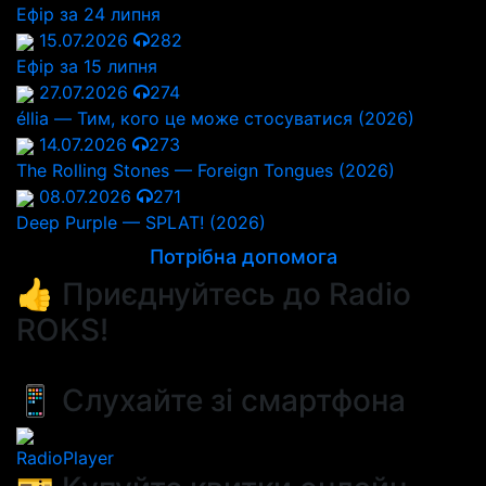
Ефір за 24 липня
15.07.2026
282
Ефір за 15 липня
27.07.2026
274
éllia — Тим, кого це може стосуватися (2026)
14.07.2026
273
The Rolling Stones — Foreign Tongues (2026)
08.07.2026
271
Deep Purple — SPLAT! (2026)
Потрібна допомога
👍 Приєднуйтесь до Radio
ROKS!
📱 Слухайте зі смартфона
RadioPlayer