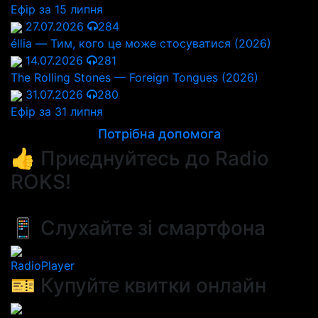
Ефір за 15 липня
27.07.2026
284
éllia — Тим, кого це може стосуватися (2026)
14.07.2026
281
The Rolling Stones — Foreign Tongues (2026)
31.07.2026
280
Ефір за 31 липня
Потрібна допомога
👍 Приєднуйтесь до Radio
ROKS!
📱 Слухайте зі смартфона
RadioPlayer
🎫 Купуйте квитки онлайн