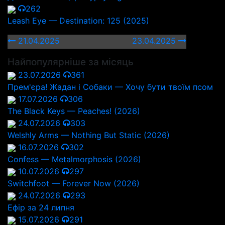
262
Leash Eye — Destination: 125 (2025)
21.04.2025
23.04.2025
Найпопулярніше за місяць
23.07.2026
361
Прем'єра! Жадан і Собаки — Хочу бути твоїм псом
17.07.2026
306
The Black Keys — Peaches! (2026)
24.07.2026
303
Welshly Arms — Nothing But Static (2026)
16.07.2026
302
Confess — Metalmorphosis (2026)
10.07.2026
297
Switchfoot — Forever Now (2026)
24.07.2026
293
Ефір за 24 липня
15.07.2026
291