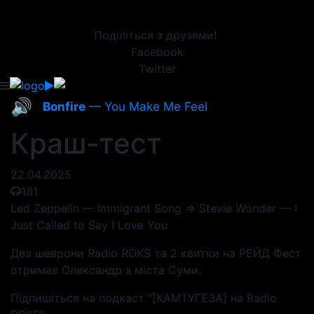
Поділіться з друзями!
Facebook
Twitter
🔊
Bonfire
— You Make Me Feel
Краш-тест
22.04.2025
181
Led Zeppelin — Immigrant Song => Stevie Wonder — I
Just Called to Say I Love You
Два шеврони Radio ROKS та 2 квитки на РЕЙД Фест
отримав Олександр з міста Суми.
Підпишіться на подкаст "[КАМТУГЕЗА] на Radio