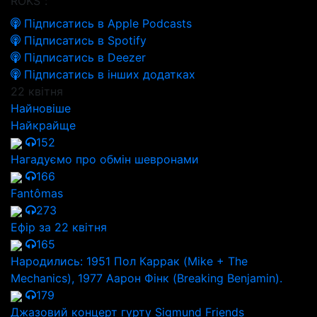
ROKS":
Підписатись в Apple Podcasts
Підписатись в Spotify
Підписатись в Deezer
Підписатись в інших додатках
22 квітня
Найновіше
Найкрайще
152
Нагадуємо про обмін шевронами
166
Fantômas
273
Ефір за 22 квітня
165
Народились: 1951 Пол Каррак (Mike + The
Mechanics), 1977 Аарон Фінк (Breaking Benjamin).
179
Джазовий концерт гурту Sigmund Friends