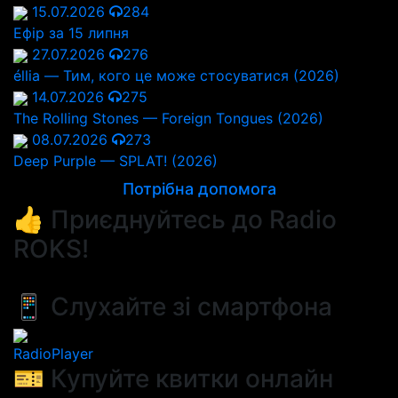
15.07.2026
284
Ефір за 15 липня
27.07.2026
276
éllia — Тим, кого це може стосуватися (2026)
14.07.2026
275
The Rolling Stones — Foreign Tongues (2026)
08.07.2026
273
Deep Purple — SPLAT! (2026)
Потрібна допомога
👍 Приєднуйтесь до Radio
ROKS!
📱 Слухайте зі смартфона
RadioPlayer
🎫 Купуйте квитки онлайн