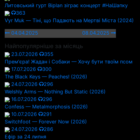
Литовський гурт Biplan зіграє концерт #НаШапку
363
Vyr Muk — Тіні, що Падають на Мертві Міста (2024)
04.04.2025
08.04.2025
Найпопулярніше за місяць
23.07.2026
355
Прем'єра! Жадан і Собаки — Хочу бути твоїм псом
17.07.2026
300
The Black Keys — Peaches! (2026)
24.07.2026
296
Welshly Arms — Nothing But Static (2026)
16.07.2026
296
Confess — Metalmorphosis (2026)
10.07.2026
291
Switchfoot — Forever Now (2026)
24.07.2026
286
Ефір за 24 липня