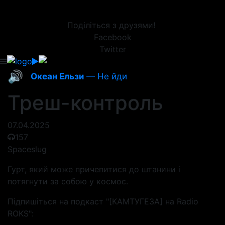
Поділіться з друзями!
Facebook
Twitter
🔊
Океан Ельзи
— Не йди
Треш-контроль
07.04.2025
157
Spaceslug
Гурт, який може причепитися до штанини і
потягнути за собою у космос.
Підпишіться на подкаст "[КАМТУГЕЗА] на Radio
ROKS":