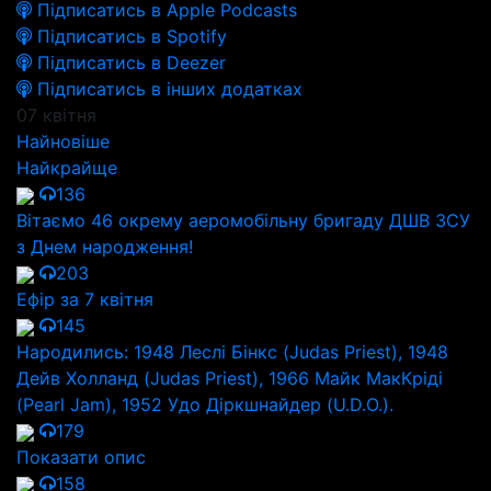
Підписатись в Apple Podcasts
Підписатись в Spotify
Підписатись в Deezer
Підписатись в інших додатках
07 квітня
Найновіше
Найкрайще
136
Вітаємо 46 окрему аеромобільну бригаду ДШВ ЗСУ
з Днем народження!
203
Ефір за 7 квітня
145
Народились: 1948 Леслі Бінкс (Judas Priest), 1948
Дейв Холланд (Judas Priest), 1966 Майк МакКріді
(Pearl Jam), 1952 Удо Діркшнайдер (U.D.O.).
179
Показати опис
158