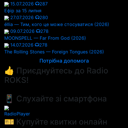
15.07.2026
287
Ефір за 15 липня
27.07.2026
280
éllia — Тим, кого це може стосуватися (2026)
09.07.2026
278
MOONSPELL — Far From God (2026)
14.07.2026
278
The Rolling Stones — Foreign Tongues (2026)
Потрібна допомога
👍 Приєднуйтесь до Radio
ROKS!
📱 Слухайте зі смартфона
RadioPlayer
🎫 Купуйте квитки онлайн