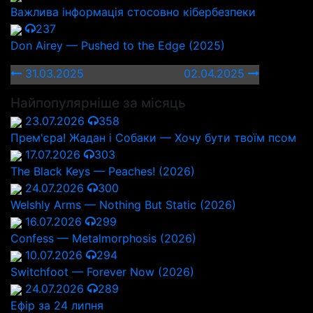
Важлива інформація стосовно кібербезпеки
237
Don Airey — Pushed to the Edge (2025)
31.03.2025
02.04.2025
Найпопулярніше за місяць
23.07.2026
358
Прем'єра! Жадан і Собаки — Хочу бути твоїм псом
17.07.2026
303
The Black Keys — Peaches! (2026)
24.07.2026
300
Welshly Arms — Nothing But Static (2026)
16.07.2026
299
Confess — Metalmorphosis (2026)
10.07.2026
294
Switchfoot — Forever Now (2026)
24.07.2026
289
Ефір за 24 липня