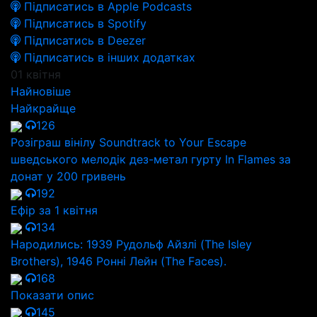
Підписатись в Apple Podcasts
Підписатись в Spotify
Підписатись в Deezer
Підписатись в інших додатках
01 квітня
Найновіше
Найкрайще
126
Розіграш вінілу Soundtrack to Your Escape
шведського мелодік дез-метал гурту In Flames за
донат у 200 гривень
192
Ефір за 1 квітня
134
Народились: 1939 Рудольф Айзлі (The Isley
Brothers), 1946 Ронні Лейн (The Faces).
168
Показати опис
145