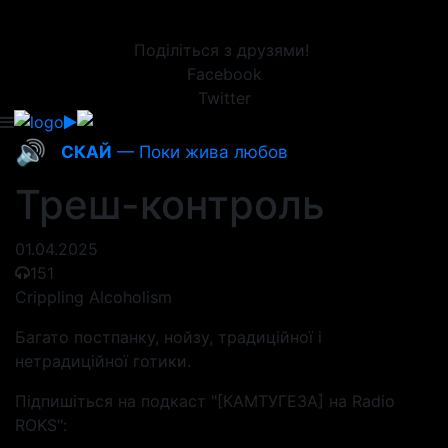
Поділіться з друзями!
Facebook
Twitter
🔊
СКАЙ
— Поки жива любов
Треш-контроль
01.04.2025
151
Crippling Alcoholism
Багато постпанку, нойзу, традиційної і
нетрадиційної готики.
Підпишіться на подкаст "[КАМТУГЕЗА] на Radio
ROKS":