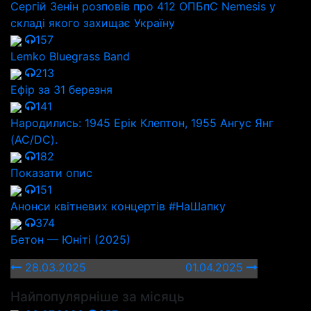
Сергій Зенін розповів про 412 ОПБпС Nemesis у
складі якого захищає Україну
157
Lemko Bluegrass Band
213
Ефір за 31 березня
141
Народились: 1945 Ерік Клептон, 1955 Ангус Янг
(AC/DC).
182
Показати опис
151
Анонси квітневих концертів #НаШапку
374
Бетон — Юніті (2025)
28.03.2025
01.04.2025
Найпопулярніше за місяць