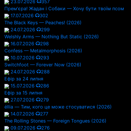
23.07.2026
357
Прем'єра! Жадан і Собаки — Хочу бути твоїм псом
17.07.2026
302
The Black Keys — Peaches! (2026)
24.07.2026
299
Welshly Arms — Nothing But Static (2026)
16.07.2026
298
Confess — Metalmorphosis (2026)
10.07.2026
293
Switchfoot — Forever Now (2026)
24.07.2026
288
Ефір за 24 липня
15.07.2026
286
Ефір за 15 липня
27.07.2026
279
éllia — Тим, кого це може стосуватися (2026)
14.07.2026
277
The Rolling Stones — Foreign Tongues (2026)
09.07.2026
276