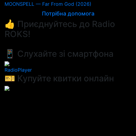
MOONSPELL — Far From God (2026)
Потрібна допомога
👍 Приєднуйтесь до Radio
ROKS!
📱 Слухайте зі смартфона
RadioPlayer
🎫 Купуйте квитки онлайн