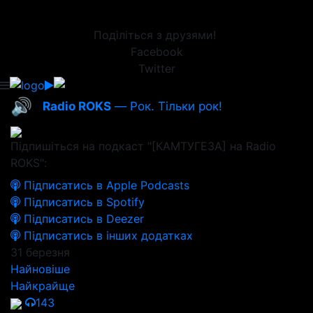
Поділіться з друзями!
Facebook
Twitter
🔊
Radio ROKS
— Рок. Тільки рок!
Підпишіться на подкаст "[КАМТУГЕЗА] на Radio
ROKS":
Підписатись в Apple Podcasts
Підписатись в Spotify
Підписатись в Deezer
Підписатись в інших додатках
31 березня
Найновіше
Найкрайще
143