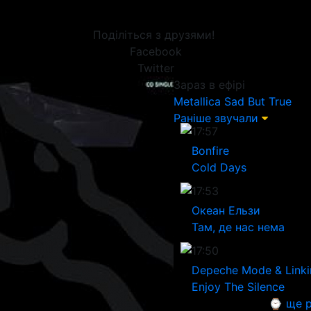
Поділіться з друзями!
Facebook
Twitter
Зараз в ефірі
Metallica
Sad But True
Раніше звучали
17:57
Bonfire
Cold Days
17:53
Океан Ельзи
Там, де нас нема
17:50
Depeche Mode & Linki
Enjoy The Silence
⌚ ще р