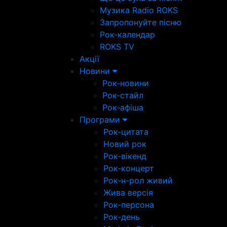
Музика Radio ROKS
Запропонуйте пісню
Рок-календар
ROKS TV
Акції
Новини
Рок-новини
Рок-стайл
Рок-афіша
Програми
Рок-цитата
Новий рок
Рок-вікенд
Рок-концерт
Рок-н-рол живий
Жива версія
Рок-персона
Рок-день