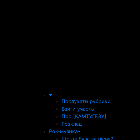
Послухати рубрики
Взяти участь
Про [КАМТУГЕЗУ]
Розклад
Рок-музика
Що це була за пісня?