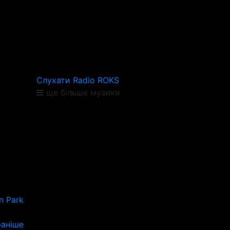
Слухати Radio ROKS
ще більше музики
n Park
аніше