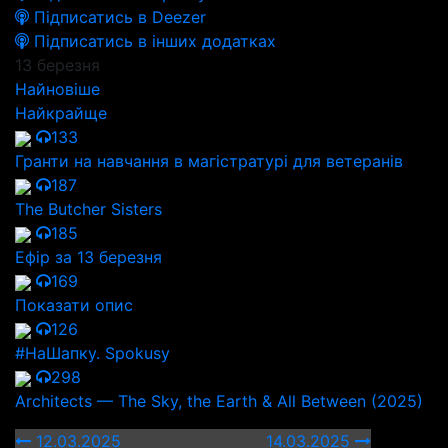
Підписатись в Deezer
Підписатись в інших додатках
13 березня
Найновіше
Найкрайще
133
Гранти на навчання в магістратурі для ветеранів
187
The Butcher Sisters
185
Ефір за 13 березня
169
Показати опис
126
#НаШапку. Spokusy
298
Architects — The Sky, the Earth & All Between (2025)
12.03.2025
14.03.2025