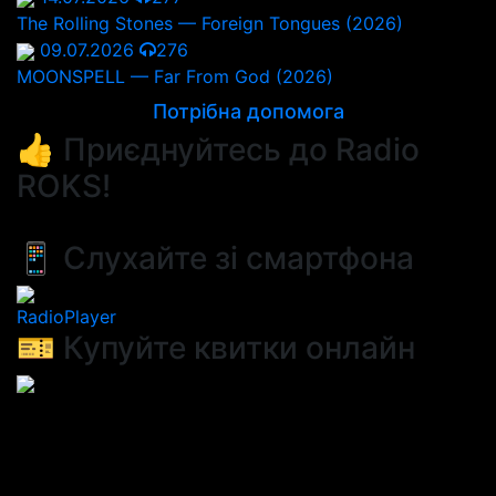
The Rolling Stones — Foreign Tongues (2026)
09.07.2026
276
MOONSPELL — Far From God (2026)
Потрібна допомога
👍 Приєднуйтесь до Radio
ROKS!
📱 Слухайте зі смартфона
RadioPlayer
🎫 Купуйте квитки онлайн