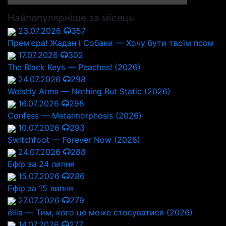
Найпопулярніше за місяць
23.07.2026
357
Прем'єра! Жадан і Собаки — Хочу бути твоїм псом
17.07.2026
302
The Black Keys — Peaches! (2026)
24.07.2026
298
Welshly Arms — Nothing But Static (2026)
16.07.2026
298
Confess — Metalmorphosis (2026)
10.07.2026
293
Switchfoot — Forever Now (2026)
24.07.2026
288
Ефір за 24 липня
15.07.2026
286
Ефір за 15 липня
27.07.2026
279
éllia — Тим, кого це може стосуватися (2026)
14.07.2026
277