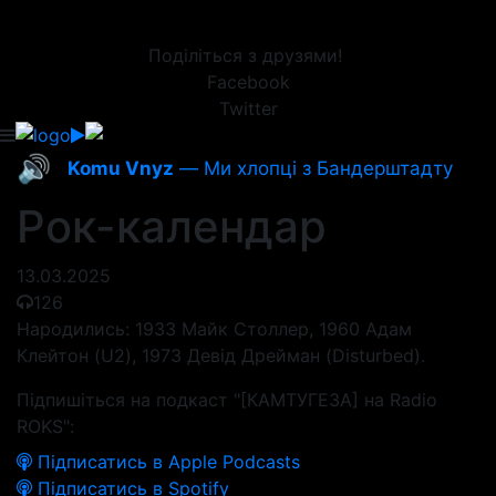
Поділіться з друзями!
Facebook
Twitter
🔊
Komu Vnyz
— Ми хлопці з Бандерштадту
Рок-календар
13.03.2025
126
Народились: 1933 Майк Столлер, 1960 Адам
Клейтон (U2), 1973 Девід Дрейман (Disturbed).
Підпишіться на подкаст "[КАМТУГЕЗА] на Radio
ROKS":
Підписатись в Apple Podcasts
Підписатись в Spotify