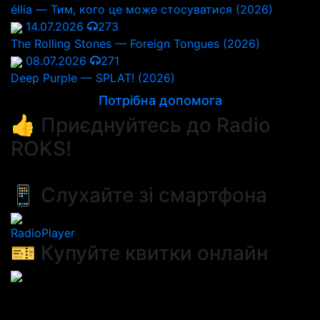
éllia — Тим, кого це може стосуватися (2026)
14.07.2026
273
The Rolling Stones — Foreign Tongues (2026)
08.07.2026
271
Deep Purple — SPLAT! (2026)
Потрібна допомога
👍 Приєднуйтесь до Radio
ROKS!
📱 Слухайте зі смартфона
RadioPlayer
🎫 Купуйте квитки онлайн