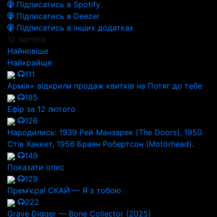
Підписатись в Spotify
Підписатись в Deezer
Підписатись в інших додатках
12 лютого
Найновіше
Найкрайще
111
Армія+ відкрили продаж квитків на Потяг до тебе
185
Ефір за 12 лютого
126
Народились: 1939 Рей Манзарек (The Doors), 1950
Стів Хаккет, 1956 Браян Робертсон (Motörhead).
149
Показати опис
129
Прем'єра! СКАЙ — Я з тобою
222
Grave Digger — Bone Collector (2025)