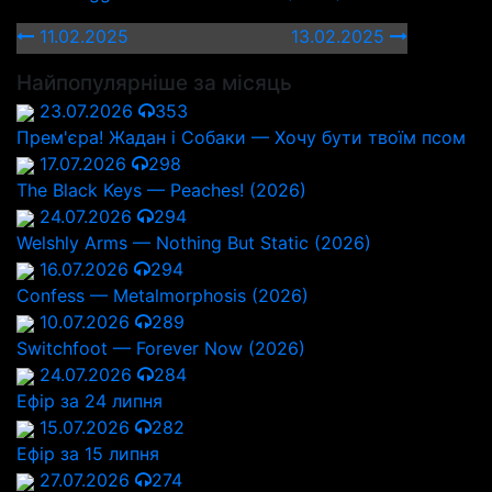
11.02.2025
13.02.2025
Найпопулярніше за місяць
23.07.2026
353
Прем'єра! Жадан і Собаки — Хочу бути твоїм псом
17.07.2026
298
The Black Keys — Peaches! (2026)
24.07.2026
294
Welshly Arms — Nothing But Static (2026)
16.07.2026
294
Confess — Metalmorphosis (2026)
10.07.2026
289
Switchfoot — Forever Now (2026)
24.07.2026
284
Ефір за 24 липня
15.07.2026
282
Ефір за 15 липня
27.07.2026
274