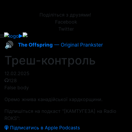
Поділіться з друзями!
Facebook
Twitter
🔊
The Offspring
— Original Prankster
Треш-контроль
12.02.2025
128
False body
Оремо жнива канадійської хардкорщини.
Підпишіться на подкаст "[КАМТУГЕЗА] на Radio
ROKS":
Підписатись в Apple Podcasts