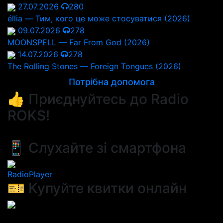
27.07.2026
280
éllia — Тим, кого це може стосуватися (2026)
09.07.2026
278
MOONSPELL — Far From God (2026)
14.07.2026
278
The Rolling Stones — Foreign Tongues (2026)
Потрібна допомога
👍 Приєднуйтесь до Radio
ROKS!
📱 Слухайте зі смартфона
RadioPlayer
🎫 Купуйте квитки онлайн