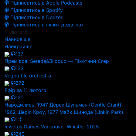
Підписатись в Apple Podcasts
Підписатись в Spotify
Підписатись в Deezer
Підписатись в інших додатках
11 лютого
Найновіше
Найкрайще
137
Прем'єра! Sereda&Bilodub — Піхотний Єгер
132
Vegetable orchestra
272
Ефір за 11 лютого
121
Народились: 1947 Дерек Шульман (Gentle Giant),
1962 Шеріл Кроу, 1977 Майк Шинода (Linkin Park).
115
Invictus Games Vancouver Whistler 2025
240