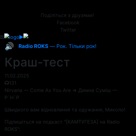
Поділіться з друзями!
Facebook
Twitter
🔊
Radio ROKS
— Рок. Тільки рок!
Краш-тест
11.02.2025
131
Nirvana — Come As You Are => Димна Суміш —
Р`Н`Р
Швидкого вам відновлення та одужання, Миколо!
Підпишіться на подкаст "[КАМТУГЕЗА] на Radio
ROKS":