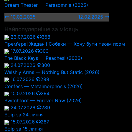
Dream Theater — Parasomnia (2025)
10.02.2025
12.02.2025
Найпопулярніше за місяць
23.07.2026
358
Прем'єра! Жадан і Собаки — Хочу бути твоїм псом
17.07.2026
303
The Black Keys — Peaches! (2026)
24.07.2026
300
Welshly Arms — Nothing But Static (2026)
16.07.2026
299
Confess — Metalmorphosis (2026)
10.07.2026
294
Switchfoot — Forever Now (2026)
24.07.2026
289
Ефір за 24 липня
15.07.2026
287
Ефір за 15 липня