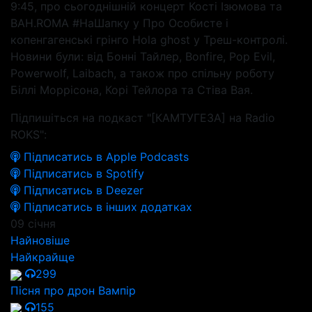
9:45, про сьогоднішній концерт Кості Ізюмова та
BAH.ROMA #НаШапку у Про Особисте і
копенгагенські грінго Hola ghost у Треш-контролі.
Новини були: від Бонні Тайлер, Bonfire, Pop Evil,
Powerwolf, Laibach, а також про спільну роботу
Біллі Моррісона, Корі Тейлора та Стіва Вая.
Підпишіться на подкаст "[КАМТУГЕЗА] на Radio
ROKS":
Підписатись в Apple Podcasts
Підписатись в Spotify
Підписатись в Deezer
Підписатись в інших додатках
09 січня
Найновіше
Найкрайще
299
Пісня про дрон Вампір
155