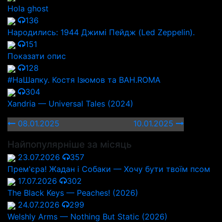
Hola ghost
136
Народились: 1944 Джимі Пейдж (Led Zeppelin).
151
Показати опис
128
#НаШапку. Костя Ізюмов та BAH.ROMA
304
Xandria — Universal Tales (2024)
08.01.2025
10.01.2025
Найпопулярніше за місяць
23.07.2026
357
Прем'єра! Жадан і Собаки — Хочу бути твоїм псом
17.07.2026
302
The Black Keys — Peaches! (2026)
24.07.2026
299
Welshly Arms — Nothing But Static (2026)