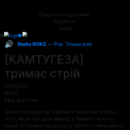
Поділіться з друзями!
Facebook
Twitter
🔊
Radio ROKS
— Рок. Тільки рок!
[КАМТУГЕЗА]
тримає стрій
09.01.2025
234
Ефір за 9 січня
Грали з поліціянтом Сергієм з Чернігова у Краш-
тесті, пісня про дрон Вампір у Привіт з Фронту,
новий EP симфо-метал гурту Xandria з Німеччини о