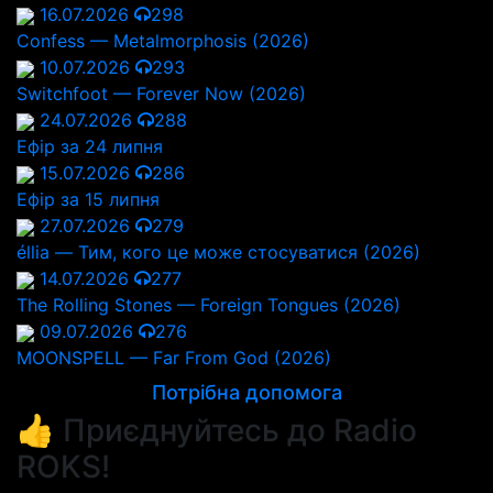
16.07.2026
298
Confess — Metalmorphosis (2026)
10.07.2026
293
Switchfoot — Forever Now (2026)
24.07.2026
288
Ефір за 24 липня
15.07.2026
286
Ефір за 15 липня
27.07.2026
279
éllia — Тим, кого це може стосуватися (2026)
14.07.2026
277
The Rolling Stones — Foreign Tongues (2026)
09.07.2026
276
MOONSPELL — Far From God (2026)
Потрібна допомога
👍 Приєднуйтесь до Radio
ROKS!