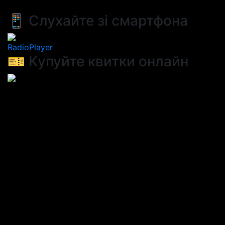
📱 Слухайте зі смартфона
RadioPlayer
🎫 Купуйте квитки онлайн