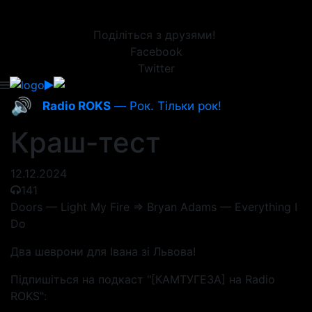
Поділіться з друзями!
Facebook
Twitter
🔊
Radio ROKS
— Рок. Тільки рок!
Краш-тест
12.12.2024
141
Doors — Light My Fire => Bryan Adams — Everything I
Do
Два шеврони для Івана зі Львова!
Підпишіться на подкаст "[КАМТУГЕЗА] на Radio
ROKS":