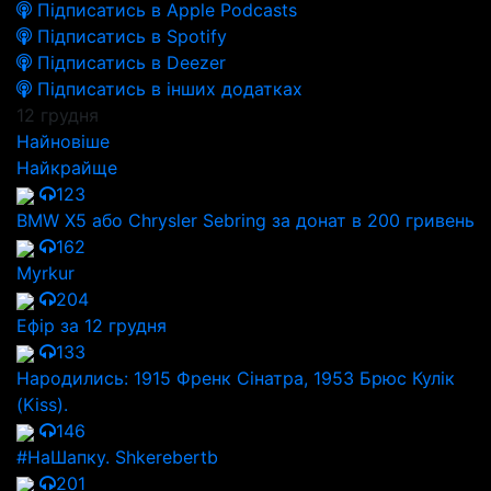
Підписатись в Apple Podcasts
Підписатись в Spotify
Підписатись в Deezer
Підписатись в інших додатках
12 грудня
Найновіше
Найкрайще
123
BMW X5 або Chrysler Sebring за донат в 200 гривень
162
Myrkur
204
Ефір за 12 грудня
133
Народились: 1915 Френк Сінатра, 1953 Брюс Кулік
(Kiss).
146
#НаШапку. Shkerebertb
201