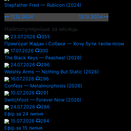
Stepfather Fred — Rubicon (2024)
11.12.2024
13.12.2024
Найпопулярніше за місяць
23.07.2026
355
Прем'єра! Жадан і Собаки — Хочу бути твоїм псом
17.07.2026
300
The Black Keys — Peaches! (2026)
24.07.2026
296
Welshly Arms — Nothing But Static (2026)
16.07.2026
296
Confess — Metalmorphosis (2026)
10.07.2026
291
Switchfoot — Forever Now (2026)
24.07.2026
286
Ефір за 24 липня
15.07.2026
284
Ефір за 15 липня