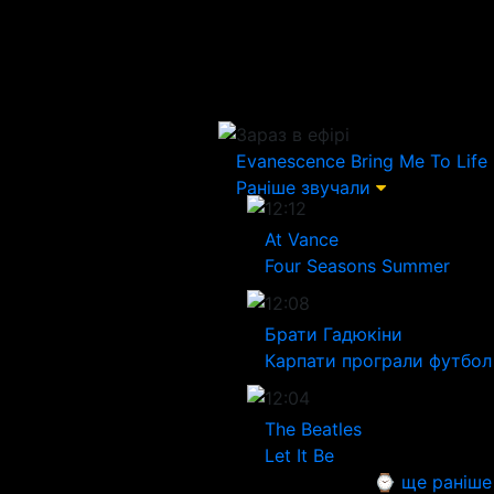
Зараз в ефірі
Evanescence
Bring Me To Life
Раніше звучали
12:12
At Vance
Four Seasons Summer
12:08
Брати Гадюкіни
Карпати програли футбол
12:04
The Beatles
Let It Be
⌚ ще раніше