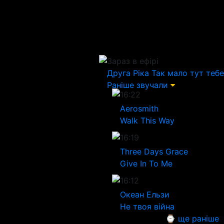
Зараз в ефірі
Друга Ріка
Так мало тут тебе
Раніше звучали
16:22
Aerosmith
Walk This Way
16:19
Three Days Grace
Give In To Me
16:12
Океан Ельзи
Не твоя війна
⌚ ще раніше