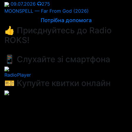
09.07.2026
275
MOONSPELL — Far From God (2026)
Потрібна допомога
👍 Приєднуйтесь до Radio
ROKS!
📱 Слухайте зі смартфона
RadioPlayer
🎫 Купуйте квитки онлайн