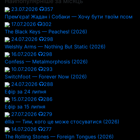
Найпопулярніше за місяць
23.07.2026
357
Прем'єра! Жадан і Собаки — Хочу бути твоїм псом
17.07.2026
302
The Black Keys — Peaches! (2026)
24.07.2026
298
Welshly Arms — Nothing But Static (2026)
16.07.2026
298
Confess — Metalmorphosis (2026)
10.07.2026
293
Switchfoot — Forever Now (2026)
24.07.2026
288
Ефір за 24 липня
15.07.2026
286
Ефір за 15 липня
27.07.2026
279
éllia — Тим, кого це може стосуватися (2026)
14.07.2026
277
The Rolling Stones — Foreign Tongues (2026)