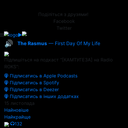
Поділіться з друзями!
Facebook
Twitter
🔊
The Rasmus
— First Day Of My Life
Підпишіться на подкаст "[КАМТУГЕЗА] на Radio
ROKS":
Підписатись в Apple Podcasts
Підписатись в Spotify
Підписатись в Deezer
Підписатись в інших додатках
15 листопада
Найновіше
Найкрайще
132