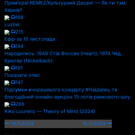
Прем'єра! REMEZ/Культурний Десант — Як ти там,
Харків?
168
Luzbel
215
Ефір за 15 листопада
144
Народились: 1949 Стів Фоссен (Heart), 1974 Чед
Крюгер (Nickelback).
191
Показати опис
147
Підсумки вчорашнього концерту #НаШапку та
благодійний онлайн-аукціон 15 лотів ранкового шоу
266
Kiko Loureiro — Theory of Mind (2024)
14.11.2024
18.11.2024