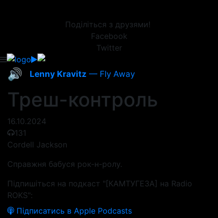
Поділіться з друзями!
Facebook
Twitter
🔊
Lenny Kravitz
— Fly Away
Треш-контроль
16.10.2024
131
Cordell Jackson
Справжня бабуся рок-н-ролу.
Підпишіться на подкаст "[КАМТУГЕЗА] на Radio
ROKS":
Підписатись в Apple Podcasts