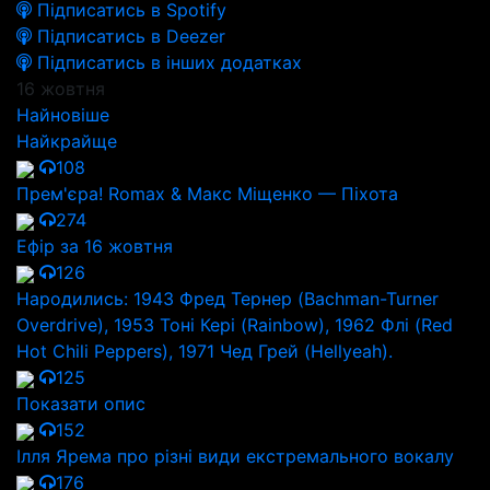
Підписатись в Spotify
Підписатись в Deezer
Підписатись в інших додатках
16 жовтня
Найновіше
Найкрайще
108
Прем'єра! Romax & Макс Міщенко — Піхота
274
Ефір за 16 жовтня
126
Народились: 1943 Фред Тернер (Bachman-Turner
Overdrive), 1953 Тоні Кері (Rainbow), 1962 Флі (Red
Hot Chili Peppers), 1971 Чед Грей (Hellyeah).
125
Показати опис
152
Ілля Ярема про різні види екстремального вокалу
176