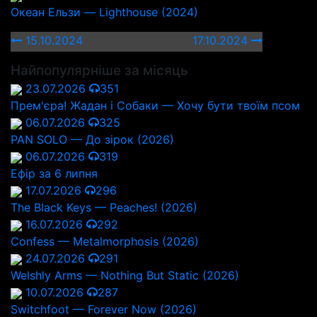
Океан Ельзи — Lighthouse (2024)
15.10.2024
17.10.2024
Найпопулярніше за місяць
23.07.2026
351
Прем'єра! Жадан і Собаки — Хочу бути твоїм псом
06.07.2026
325
PAN SOLO — До зірок (2026)
06.07.2026
319
Ефір за 6 липня
17.07.2026
296
The Black Keys — Peaches! (2026)
16.07.2026
292
Confess — Metalmorphosis (2026)
24.07.2026
291
Welshly Arms — Nothing But Static (2026)
10.07.2026
287
Switchfoot — Forever Now (2026)