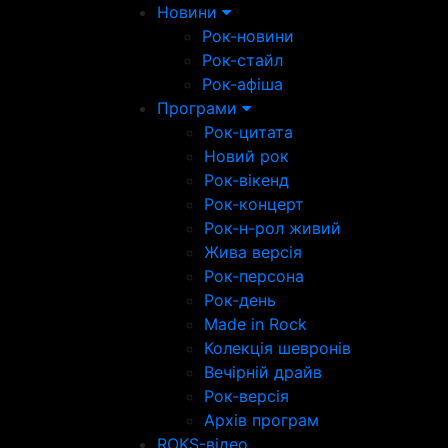
Новини
Рок-новини
Рок-стайл
Рок-афіша
Програми
Рок-цитата
Новий рок
Рок-вікенд
Рок-концерт
Рок-н-рол живий
Жива версія
Рок-персона
Рок-день
Made in Rock
Колекція шевронів
Вечірній драйв
Рок-версія
Архів програм
ROKS-відео