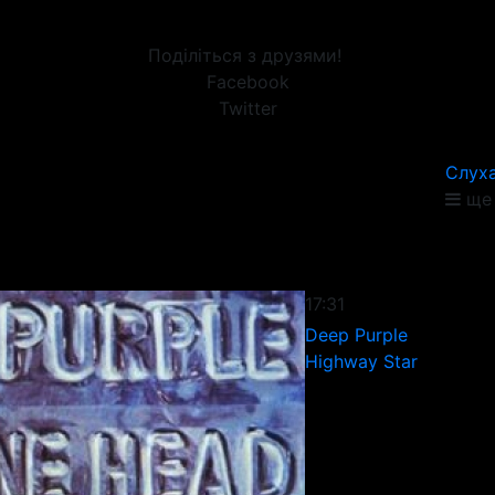
Поділіться з друзями!
Facebook
Twitter
Слуха
ще 
17:31
Deep Purple
Highway Star