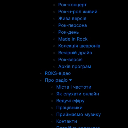
Рок-концерт
Рок-н-рол живий
Жива версія
Рок-персона
Рок-день
Made in Rock
Колекція шевронів
Вечірній драйв
Рок-версія
Архів програм
ROKS-відео
Про радіо
Міста і частоти
Як слухати онлайн
Ведучі ефіру
Працівники
Приймаємо музику
Контакти