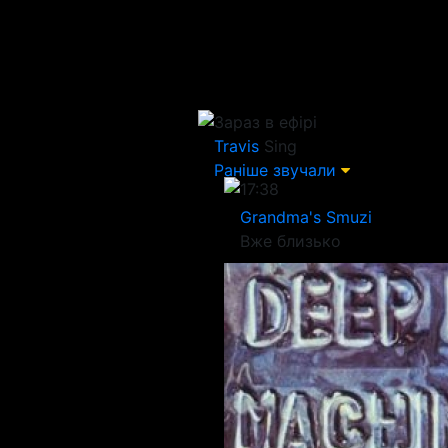
Зараз в ефірі
Travis
Sing
Раніше звучали
17:38
Grandma's Smuzi
Вже близько