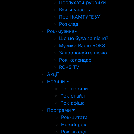
Послухати рубрики
Взяти участь
Про [КАМТУГЕЗУ]
Розклад
Рок-музика
Що це була за пісня?
Музика Radio ROKS
Запропонуйте пісню
Рок-календар
ROKS TV
Акції
Новини
Рок-новини
Рок-стайл
Рок-афіша
Програми
Рок-цитата
Новий рок
Рок-вікенд