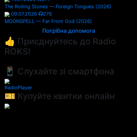
The Rolling Stones — Foreign Tongues (2026)
09.07.2026
276
MOONSPELL — Far From God (2026)
Потрібна допомога
👍 Приєднуйтесь до Radio
ROKS!
📱 Слухайте зі смартфона
RadioPlayer
🎫 Купуйте квитки онлайн