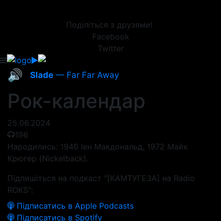
Поділіться з друзями!
Facebook
Twitter
🔊
Slade
— Far Far Away
Рок-календар
25.06.2024
196
Народились: 1946 Іен Макдональд, 1972 Майк
Крюгер (Nickelback).
Підпишіться на подкаст "[КАМТУГЕЗА] на Radio
ROKS":
Підписатись в Apple Podcasts
Підписатись в Spotify