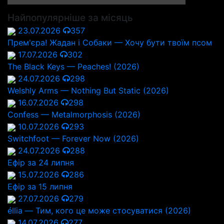
Найпопулярніше за місяць
23.07.2026
357
Прем'єра! Жадан і Собаки — Хочу бути твоїм псом
17.07.2026
302
The Black Keys — Peaches! (2026)
24.07.2026
298
Welshly Arms — Nothing But Static (2026)
16.07.2026
298
Confess — Metalmorphosis (2026)
10.07.2026
293
Switchfoot — Forever Now (2026)
24.07.2026
288
Ефір за 24 липня
15.07.2026
286
Ефір за 15 липня
27.07.2026
279
éllia — Тим, кого це може стосуватися (2026)
14.07.2026
277