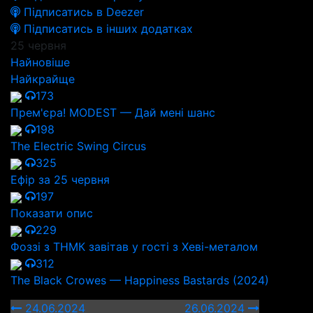
Підписатись в Deezer
Підписатись в інших додатках
25 червня
Найновіше
Найкрайще
173
Прем'єра! MODEST — Дай мені шанс
198
The Electric Swing Circus
325
Ефір за 25 червня
197
Показати опис
229
Фоззі з ТНМК завітав у гості з Хеві-металом
312
The Black Crowes — Happiness Bastards (2024)
24.06.2024
26.06.2024