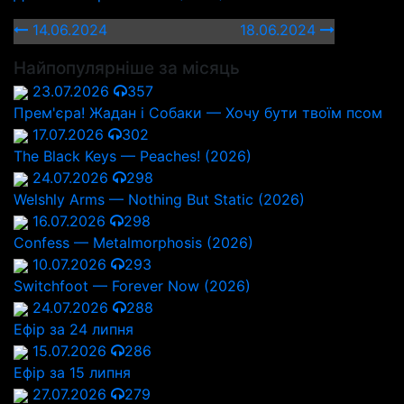
14.06.2024
18.06.2024
Найпопулярніше за місяць
23.07.2026
357
Прем'єра! Жадан і Собаки — Хочу бути твоїм псом
17.07.2026
302
The Black Keys — Peaches! (2026)
24.07.2026
298
Welshly Arms — Nothing But Static (2026)
16.07.2026
298
Confess — Metalmorphosis (2026)
10.07.2026
293
Switchfoot — Forever Now (2026)
24.07.2026
288
Ефір за 24 липня
15.07.2026
286
Ефір за 15 липня
27.07.2026
279