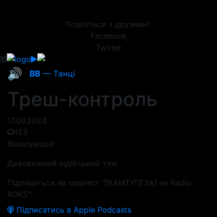
Поділіться з друзями!
Facebook
Twitter
🔊
ВВ
— Танці
Треш-контроль
17.06.2024
153
Bloodywood
Дивовижний індійський тяж.
Підпишіться на подкаст "[КАМТУГЕЗА] на Radio
ROKS":
Підписатись в Apple Podcasts