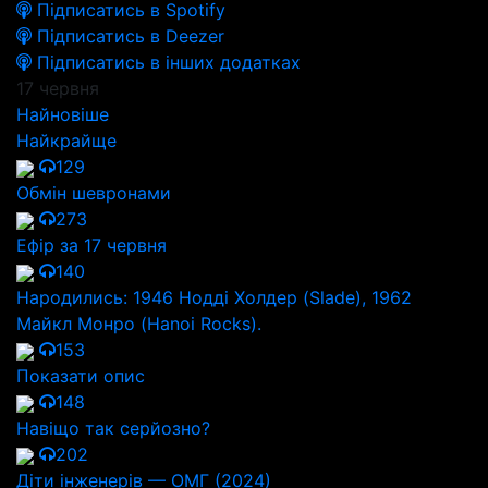
Підписатись в Spotify
Підписатись в Deezer
Підписатись в інших додатках
17 червня
Найновіше
Найкрайще
129
Обмін шевронами
273
Ефір за 17 червня
140
Народились: 1946 Нодді Холдер (Slade), 1962
Майкл Монро (Hanoi Rocks).
153
Показати опис
148
Навіщо так серйозно?
202
Діти інженерів — ОМГ (2024)