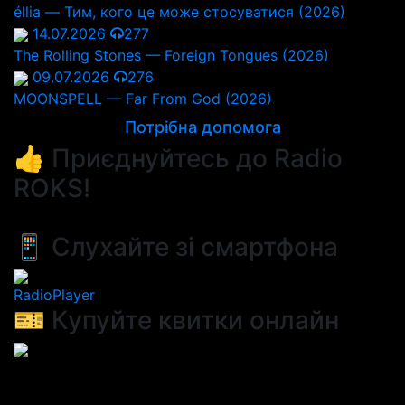
éllia — Тим, кого це може стосуватися (2026)
14.07.2026
277
The Rolling Stones — Foreign Tongues (2026)
09.07.2026
276
MOONSPELL — Far From God (2026)
Потрібна допомога
👍 Приєднуйтесь до Radio
ROKS!
📱 Слухайте зі смартфона
RadioPlayer
🎫 Купуйте квитки онлайн