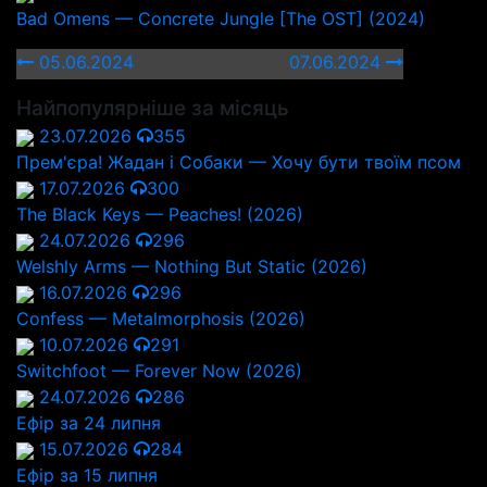
Bad Omens — Concrete Jungle [The OST] (2024)
05.06.2024
07.06.2024
Найпопулярніше за місяць
23.07.2026
355
Прем'єра! Жадан і Собаки — Хочу бути твоїм псом
17.07.2026
300
The Black Keys — Peaches! (2026)
24.07.2026
296
Welshly Arms — Nothing But Static (2026)
16.07.2026
296
Confess — Metalmorphosis (2026)
10.07.2026
291
Switchfoot — Forever Now (2026)
24.07.2026
286
Ефір за 24 липня
15.07.2026
284
Ефір за 15 липня