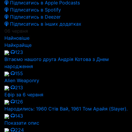
Підписатись в Apple Podcasts
Підписатись в Spotify
Підписатись в Deezer
Підписатись в інших додатках
06 червня
Найновіше
Найкрайще
123
Вітаємо нашого друга Андрія Котова з Днем
народження
155
Alien Weaponry
213
Ефір за 6 червня
126
Народились: 1960 Стів Вай, 1961 Том Арайя (Slayer).
143
Показати опис
224