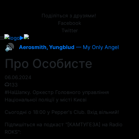
Поділіться з друзями!
Facebook
Twitter
🔊
Aerosmith, Yungblud
— My Only Angel
Про Особисте
06.06.2024
133
#НаШапку. Оркестр Головного управління
Національної поліції у місті Києві
Сьогодні о 18:00 у Pepper's Club. Вхід вільний!
Підпишіться на подкаст "[КАМТУГЕЗА] на Radio
ROKS":