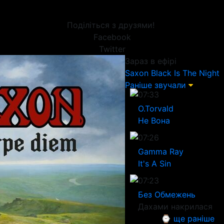
Поділіться з друзями!
Facebook
Twitter
Зараз в ефірі
Saxon
Black Is The Night
Раніше звучали
07:33
O.Torvald
Не Вона
07:26
Gamma Ray
It's A Sin
07:23
Без Обмежень
Дахами накрилася
⌚ ще раніше