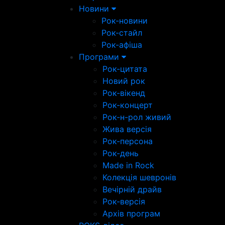
Новини
Рок-новини
Рок-стайл
Рок-афіша
Програми
Рок-цитата
Новий рок
Рок-вікенд
Рок-концерт
Рок-н-рол живий
Жива версія
Рок-персона
Рок-день
Made in Rock
Колекція шевронів
Вечірній драйв
Рок-версія
Архів програм