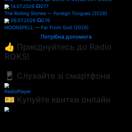
14.07.2026
277
The Rolling Stones — Foreign Tongues (2026)
09.07.2026
276
MOONSPELL — Far From God (2026)
Потрібна допомога
👍 Приєднуйтесь до Radio
ROKS!
📱 Слухайте зі смартфона
RadioPlayer
🎫 Купуйте квитки онлайн