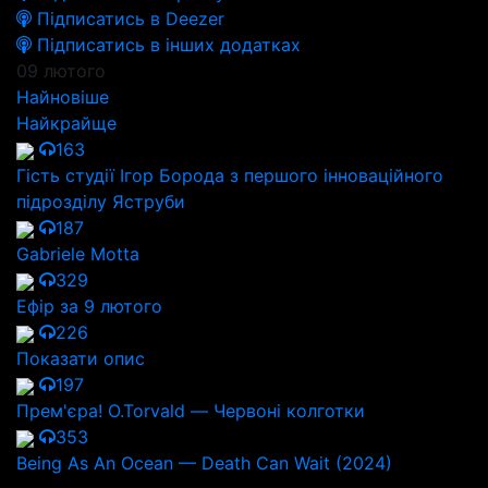
Підписатись в Deezer
Підписатись в інших додатках
09 лютого
Найновіше
Найкрайще
163
Гість студії Ігор Борода з першого інноваційного
підрозділу Яструби
187
Gabriele Motta
329
Ефір за 9 лютого
226
Показати опис
197
Прем'єра! O.Torvald — Червоні колготки
353
Being As An Ocean — Death Can Wait (2024)