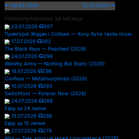
08.02.2024
12.02.2024
Найпопулярніше за місяць
23.07.2026
357
Прем'єра! Жадан і Собаки — Хочу бути твоїм псом
17.07.2026
302
The Black Keys — Peaches! (2026)
24.07.2026
299
Welshly Arms — Nothing But Static (2026)
16.07.2026
298
Confess — Metalmorphosis (2026)
10.07.2026
293
Switchfoot — Forever Now (2026)
24.07.2026
288
Ефір за 24 липня
15.07.2026
286
Ефір за 15 липня
27.07.2026
279
éllia — Тим, кого це може стосуватися (2026)