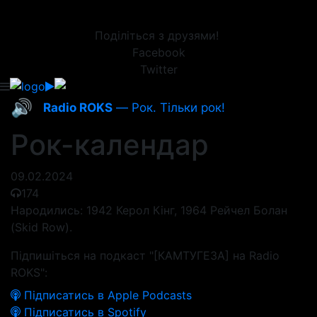
Поділіться з друзями!
Facebook
Twitter
🔊
Radio ROKS
— Рок. Тільки рок!
Рок-календар
09.02.2024
174
Народились: 1942 Керол Кінг, 1964 Рейчел Болан
(Skid Row).
Підпишіться на подкаст "[КАМТУГЕЗА] на Radio
ROKS":
Підписатись в Apple Podcasts
Підписатись в Spotify