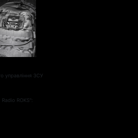
го управління ЗСУ
 Radio ROKS":