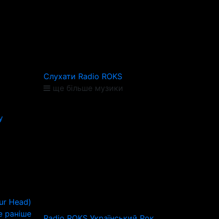
Слухати Radio ROKS
ще більше музики
y
ur Head)
 раніше
Radio ROKS Український Рок