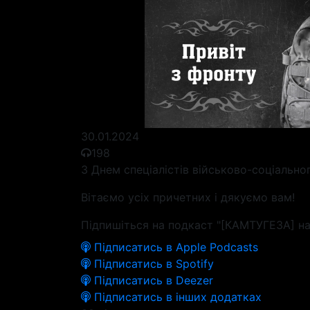
30.01.2024
198
З Днем спеціалістів військово-соціально
Вітаємо усіх причетних і дякуємо вам!
Підпишіться на подкаст "[КАМТУГЕЗА] на
Підписатись в Apple Podcasts
Підписатись в Spotify
Підписатись в Deezer
Підписатись в інших додатках