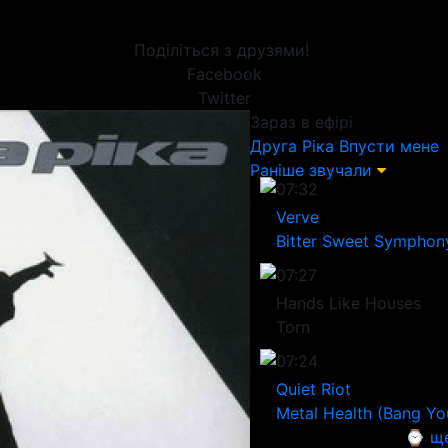
Поділіться з друзями!
Facebook
Twitter
Зараз в ефірі
Друга Ріка
Впусти мене
Раніше звучали
07:32
Verve
Bitter Sweet Symphon
07:27
Hands Like Houses
Torn
07:24
Quiet Riot
Metal Health (Bang Yo
⌚ ще