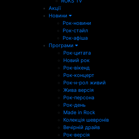
ROKS TV
Акції
Новини
Рок-новини
Рок-стайл
Рок-афіша
Програми
Рок-цитата
Новий рок
Рок-вікенд
Рок-концерт
Рок-н-рол живий
Жива версія
Рок-персона
Рок-день
Made in Rock
Колекція шевронів
Вечірній драйв
Рок-версія