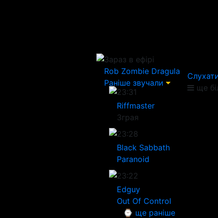
Зараз в ефірі
Rob Zombie
Dragula
Слухати
Раніше звучали
ще бі
23:31
Riffmaster
Зграя
23:28
Black Sabbath
Paranoid
23:22
Edguy
Out Of Control
⌚ ще раніше