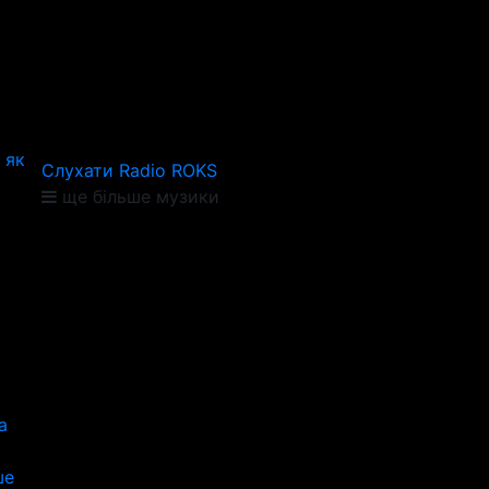
 як
Слухати Radio ROKS
ще більше музики
а
ше