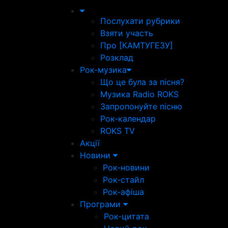
Послухати рубрики
Взяти участь
Про [КАМТУГЕЗУ]
Розклад
Рок-музика
Що це була за пісня?
Музика Radio ROKS
Запропонуйте пісню
Рок-календар
ROKS TV
Акції
Новини
Рок-новини
Рок-стайл
Рок-афіша
Програми
Рок-цитата