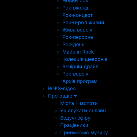
Новий рок
Рок-вікенд
Рок-концерт
Рок-н-рол живий
Жива версія
Рок-персона
Рок-день
Made in Rock
Колекція шевронів
Вечірній драйв
Рок-версія
Архів програм
ROKS-відео
Про радіо
Міста і частоти
Як слухати онлайн
Ведучі ефіру
Працівники
Приймаємо музику