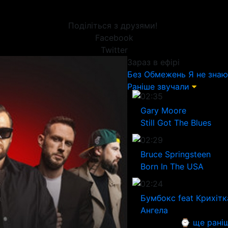
Поділіться з друзями!
Facebook
Twitter
Зараз в ефірі
Без Обмежень
Я не знаю
Раніше звучали
02:35
Gary Moore
Still Got The Blues
02:29
Bruce Springsteen
Born In The USA
02:24
Бумбокс feat Крихiтк
Ангела
⌚ ще рані