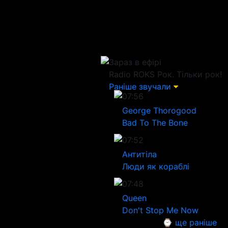
Зараз в ефірі
Radio ROKS
Рок. Тільки рок!
Раніше звучали
07:56
George Thorogood
Bad To The Bone
07:52
Антитіла
Люди як кораблі
07:48
Queen
Don't Stop Me Now
⌚ ще раніше