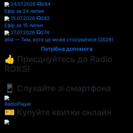
24.07.2026
284
Ефір за 24 липня
15.07.2026
282
Ефір за 15 липня
27.07.2026
274
éllia — Тим, кого це може стосуватися (2026)
Потрібна допомога
👍 Приєднуйтесь до Radio
ROKS!
📱 Слухайте зі смартфона
RadioPlayer
🎫 Купуйте квитки онлайн