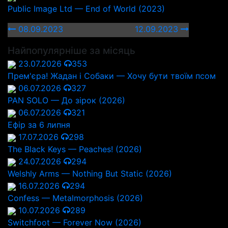
Public Image Ltd — End of World (2023)
08.09.2023
12.09.2023
Найпопулярніше за місяць
23.07.2026
353
Прем'єра! Жадан і Собаки — Хочу бути твоїм псом
06.07.2026
327
PAN SOLO — До зірок (2026)
06.07.2026
321
Ефір за 6 липня
17.07.2026
298
The Black Keys — Peaches! (2026)
24.07.2026
294
Welshly Arms — Nothing But Static (2026)
16.07.2026
294
Confess — Metalmorphosis (2026)
10.07.2026
289
Switchfoot — Forever Now (2026)