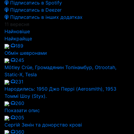
Підписатись в Spotify
Підписатись в Deezer
Підписатись в інших додатках
11 вересня
Найновіше
Найкрайще
189
Обмін шевронами
245
Mötley Crüe, Громадянин Топінамбур, Otrootah,
Static-X, Tesla
231
Народились: 1950 Джо Перрі (Aerosmith), 1953
Томмі Шоу (Styx).
260
Показати опис
205
Сергій Зенін та донорство крові
360