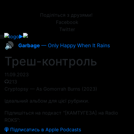
Поділіться з друзями!
Facebook
Twitter
🔊
Garbage
— Only Happy When It Rains
Треш-контроль
11.09.2023
213
Cryptopsy — As Gomorrah Burns (2023)
Ідеальний альбом для цієї рубрики.
Підпишіться на подкаст "[КАМТУГЕЗА] на Radio
ROKS":
Підписатись в Apple Podcasts