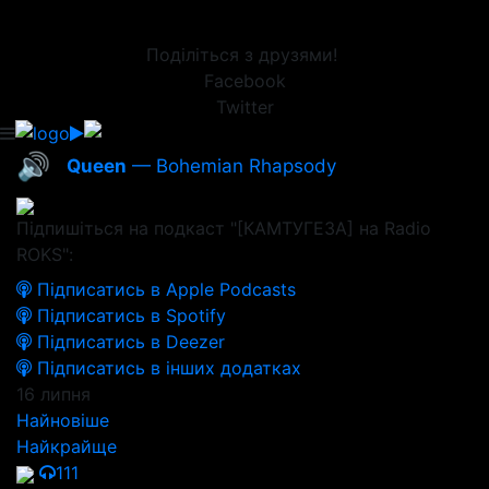
Поділіться з друзями!
Facebook
Twitter
🔊
Queen
— Bohemian Rhapsody
Підпишіться на подкаст "[КАМТУГЕЗА] на Radio
ROKS":
Підписатись в Apple Podcasts
Підписатись в Spotify
Підписатись в Deezer
Підписатись в інших додатках
16 липня
Найновіше
Найкрайще
111