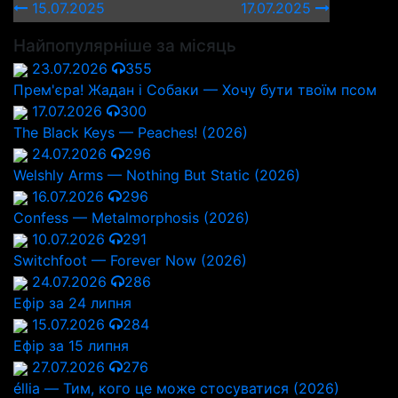
15.07.2025
17.07.2025
Найпопулярніше за місяць
23.07.2026
355
Прем'єра! Жадан і Собаки — Хочу бути твоїм псом
17.07.2026
300
The Black Keys — Peaches! (2026)
24.07.2026
296
Welshly Arms — Nothing But Static (2026)
16.07.2026
296
Confess — Metalmorphosis (2026)
10.07.2026
291
Switchfoot — Forever Now (2026)
24.07.2026
286
Ефір за 24 липня
15.07.2026
284
Ефір за 15 липня
27.07.2026
276
éllia — Тим, кого це може стосуватися (2026)