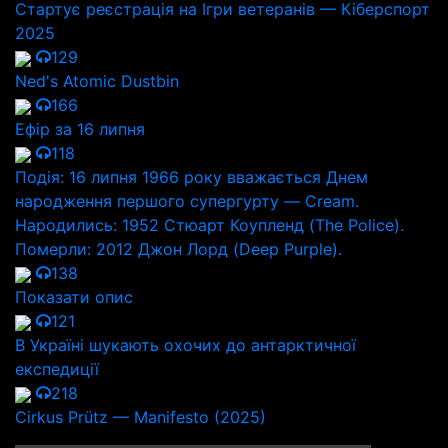
Стартує реєстрація на Ігри ветеранів — Кіберспорт
2025
129
Ned's Atomic Dustbin
166
Ефір за 16 липня
118
Подія: 16 липня 1966 року вважається Днем
народження першого супергурту — Cream.
Народились: 1952 Стюарт Коупленд (The Police).
Померли: 2012 Джон Лорд (Deep Purple).
138
Показати опис
121
В Україні шукають охочих до антарктичної
експедиції
218
Cirkus Prütz — Manifesto (2025)