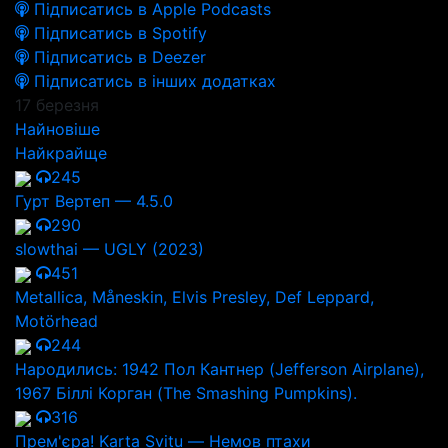
Підписатись в Apple Podcasts
Підписатись в Spotify
Підписатись в Deezer
Підписатись в інших додатках
17 березня
Найновіше
Найкрайще
245
Гурт Вертеп — 4.5.0
290
slowthai — UGLY (2023)
451
Metallica, Måneskin, Elvis Presley, Def Leppard,
Motörhead
244
Народились: 1942 Пол Кантнер (Jefferson Airplane),
1967 Біллі Корган (The Smashing Pumpkins).
316
Прем'єра! Karta Svitu — Немов птахи