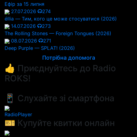
Ефір за 15 липня
27.07.2026
274
éllia — Тим, кого це може стосуватися (2026)
14.07.2026
273
The Rolling Stones — Foreign Tongues (2026)
08.07.2026
271
Deep Purple — SPLAT! (2026)
Потрібна допомога
👍 Приєднуйтесь до Radio
ROKS!
📱 Слухайте зі смартфона
RadioPlayer
🎫 Купуйте квитки онлайн