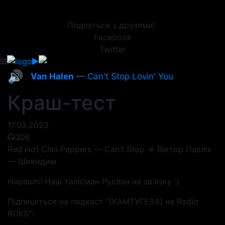
Поділіться з друзями!
Facebook
Twitter
🔊
Van Halen
— Can't Stop Lovin' You
Краш-тест
17.03.2023
306
Red Hot Chili Peppers — Can’t Stop => Віктор Павлік
— Шикидим
Нарешті! Наш талісман Руслан на зв'язку :)
Підпишіться на подкаст "[КАМТУГЕЗА] на Radio
ROKS":