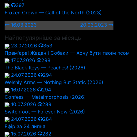
397
Frozen Сrown — Call of the North (2023)
16.03.2023
20.03.2023
Найпопулярніше за місяць
23.07.2026
353
Прем'єра! Жадан і Собаки — Хочу бути твоїм псом
17.07.2026
298
The Black Keys — Peaches! (2026)
24.07.2026
294
Welshly Arms — Nothing But Static (2026)
16.07.2026
294
Confess — Metalmorphosis (2026)
10.07.2026
289
Switchfoot — Forever Now (2026)
24.07.2026
284
Ефір за 24 липня
15.07.2026
282