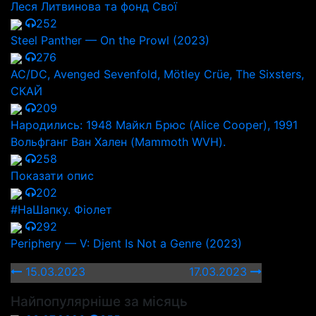
Леся Литвинова та фонд Свої
252
Steel Panther — On the Prowl (2023)
276
AC/DC, Avenged Sevenfold, Mötley Crüe, The Sixsters,
СКАЙ
209
Народились: 1948 Майкл Брюс (Alice Cooper), 1991
Вольфганг Ван Хален (Mammoth WVH).
258
Показати опис
202
#НаШапку. Фіолет
292
Periphery — V: Djent Is Not a Genre (2023)
15.03.2023
17.03.2023
Найпопулярніше за місяць