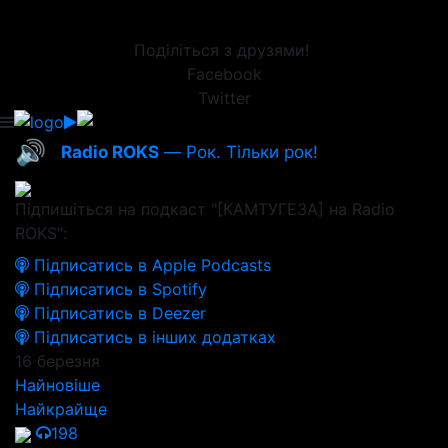
Поділіться з друзями!
Facebook
Twitter
🔊
Radio ROKS
— Рок. Тільки рок!
Підпишіться на подкаст "[КАМТУГЕЗА] на Radio
ROKS":
Підписатись в Apple Podcasts
Підписатись в Spotify
Підписатись в Deezer
Підписатись в інших додатках
16 березня
Найновіше
Найкрайще
198