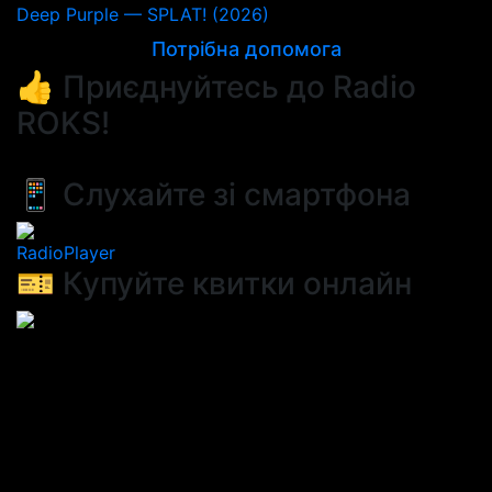
Deep Purple — SPLAT! (2026)
Потрібна допомога
👍 Приєднуйтесь до Radio
ROKS!
📱 Слухайте зі смартфона
RadioPlayer
🎫 Купуйте квитки онлайн