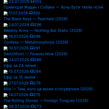
23.07.2026
355
Прем'єра! Жадан і Собаки — Хочу бути твоїм псом
17.07.2026
300
The Black Keys — Peaches! (2026)
24.07.2026
296
Welshly Arms — Nothing But Static (2026)
16.07.2026
296
Confess — Metalmorphosis (2026)
10.07.2026
291
Switchfoot — Forever Now (2026)
24.07.2026
286
Ефір за 24 липня
15.07.2026
284
Ефір за 15 липня
27.07.2026
276
éllia — Тим, кого це може стосуватися (2026)
14.07.2026
275
The Rolling Stones — Foreign Tongues (2026)
08.07.2026
273