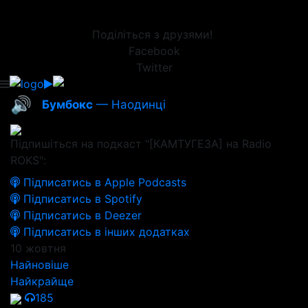
Поділіться з друзями!
Facebook
Twitter
🔊
Бумбокс
— Наодинці
Підпишіться на подкаст "[КАМТУГЕЗА] на Radio
ROKS":
Підписатись в Apple Podcasts
Підписатись в Spotify
Підписатись в Deezer
Підписатись в інших додатках
10 жовтня
Найновіше
Найкрайще
185