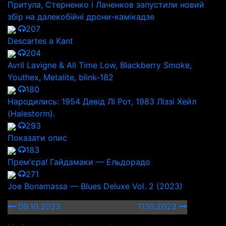
Притула, Стерненко і Лаченков запустили новий
збір на далекобійні дрони-камікадзе
207
Descartes a Kant
204
Avril Lavigne & All Time Low, Blackberry Smoke,
Youthex, Metalite, blink-182
180
Народились: 1954 Девід Лі Рот, 1983 Ліззі Хейл
(Halestorm).
293
Показати опис
183
Прем'єра! Гайдамаки — Ельдорадо
271
Joe Bonamassa — Blues Deluxe Vol. 2 (2023)
09.10.2023
11.10.2023