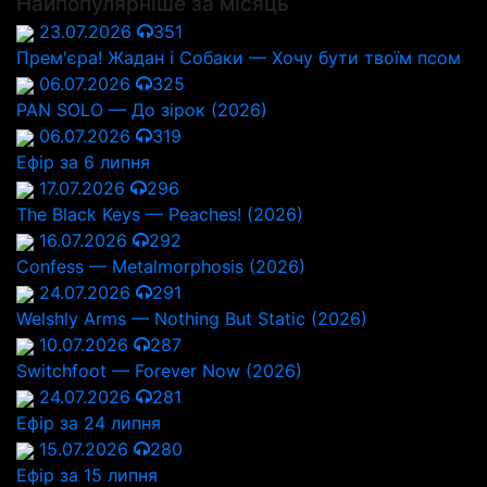
Найпопулярніше за місяць
23.07.2026
351
Прем'єра! Жадан і Собаки — Хочу бути твоїм псом
06.07.2026
325
PAN SOLO — До зірок (2026)
06.07.2026
319
Ефір за 6 липня
17.07.2026
296
The Black Keys — Peaches! (2026)
16.07.2026
292
Confess — Metalmorphosis (2026)
24.07.2026
291
Welshly Arms — Nothing But Static (2026)
10.07.2026
287
Switchfoot — Forever Now (2026)
24.07.2026
281
Ефір за 24 липня
15.07.2026
280
Ефір за 15 липня