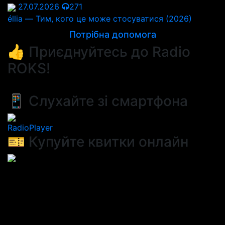
27.07.2026
271
éllia — Тим, кого це може стосуватися (2026)
Потрібна допомога
👍 Приєднуйтесь до Radio
ROKS!
📱 Слухайте зі смартфона
RadioPlayer
🎫 Купуйте квитки онлайн