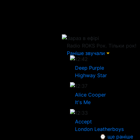
Зараз в ефірі
Radio ROKS
Рок. Тільки рок!
Раніше звучали
12:42
Deep Purple
Highway Star
12:37
Alice Cooper
It's Me
12:33
Accept
London Leatherboys
⌚ ще раніше