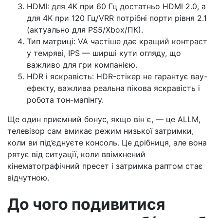
HDMI: для 4K при 60 Гц достатньо HDMI 2.0, а
для 4K при 120 Гц/VRR потрібні порти рівня 2.1
(актуально для PS5/Xbox/ПК).
Тип матриці: VA частіше дає кращий контраст
у темряві, IPS — ширші кути огляду, що
важливо для гри компанією.
HDR і яскравість: HDR-стікер не гарантує вау-
ефекту, важлива реальна пікова яскравість і
робота тон-мапінгу.
Ще один приємний бонус, якщо він є, — це ALLM,
телевізор сам вмикає режим низької затримки,
коли ви під’єднуєте консоль. Це дрібниця, але вона
рятує від ситуації, коли ввімкнений
кінематографічний пресет і затримка раптом стає
відчутною.
До чого подивитися