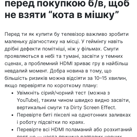
перед покупкою б/в, щоб
не взяти “кота в мішку”
Перед ти як купити бу телевізор важливо зробити
маленьку діагностику на місці. У геймінгу навіть
дрібні дефекти помітніші, ніж у фільмах. Смуги
проявляються в небі та тумані, засвіти у темних
сценах, а проблемний HDMI зриває гру в найбільш
невдалий момент. Добра новина в тому, що
більшість ризиків можна відсіяти за 10–15 хвилин,
якщо перевіряти по короткому плану:
Увімкніть сірий/чорний тест (можна з
YouTube), таким чином швидко видно засвіти,
вертикальні смуги та Dirty Screen Effect.
Перевірте биті пікселі на однотонних заливках
і роботу підсвітки по краях.
Перевірте всі HDMI поламаний або розхитаний
порт це — часта причина раптових чорних