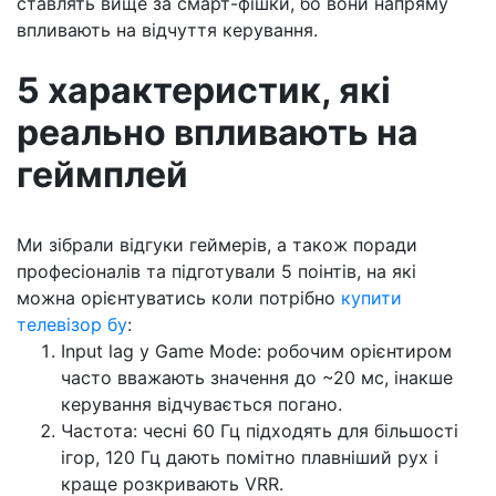
ставлять вище за смарт-фішки, бо вони напряму
впливають на відчуття керування.
5 характеристик, які
реально впливають на
геймплей
Ми зібрали відгуки геймерів, а також поради
професіоналів та підготували 5 поінтів, на які
можна орієнтуватись коли потрібно
купити
телевізор бу
:
Input lag у Game Mode: робочим орієнтиром
часто вважають значення до ~20 мс, інакше
керування відчувається погано.
Частота: чесні 60 Гц підходять для більшості
ігор, 120 Гц дають помітно плавніший рух і
краще розкривають VRR.