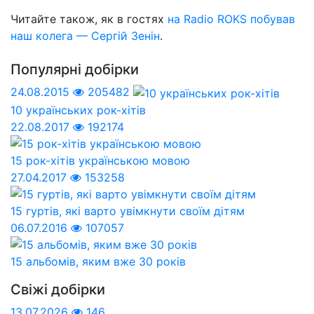
Читайте також, як в гоcтях
на Radio ROKS побував
наш колега — Сергій Зенін
.
Популярні добірки
24.08.2015
205482
10 українських рок-хітів
22.08.2017
192174
15 рок-хітів українською мовою
27.04.2017
153258
15 гуртів, які варто увімкнути своїм дітям
06.07.2016
107057
15 альбомів, яким вже 30 років
Свіжі добірки
13.07.2026
146