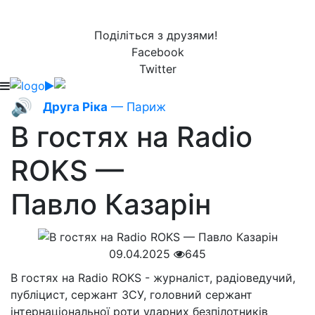
Поділіться з друзями!
Facebook
Twitter
🔊
Друга Ріка
— Париж
В гоcтях на Radio
ROKS —
Павло Казарін
09.04.2025
645
В гостях на Radio ROKS - журналіст, радіоведучий,
публіцист, сержант ЗСУ, головний сержант
інтернаціональної роти ударних безпілотників