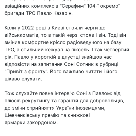
авіаційних комплексів "Серафим" 104-ї окремої
бригади ТРО Павло Казарін.
Коли у 2022 році в Києві стояли черги до
військкоматів, то в такій черзі стояв і він. Тоді він
змінив комфортне крісло радіоведучого на базу
ТРО, а стильний кежуал на піксель. І так четвертий
рік. Павло у короткій відпустці знайшов час
відповісти на запитання Соні Сотник в рубриці
"Привіт з фронту". Його важливо читати і його
цікаво слухати.
Тож слухайте повне інтерв'ю Соні з Павлом: від
плюсів рекрутингу та гарантій для добровольців,
до зміни сприйняття України іноземцями,
Шевченківську премію та книжкові
ярмарки закордоном.