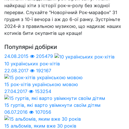
найкращі хіти з історії рок-н-ролу без жодної
перерви. Слухайте "Новорічний Рок-марафон" 31
грудня з 10-ї вечора і аж до 6-ої ранку. Зустріньте
2024-й з правильною музикою, що надихає наших
котиків бити окупантів ще краще!
Популярні добірки
24.08.2015
205479
10 українських рок-хітів
22.08.2017
192167
15 рок-хітів українською мовою
27.04.2017
153254
15 гуртів, які варто увімкнути своїм дітям
06.07.2016
107056
15 альбомів, яким вже 30 років