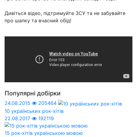
Дивіться відео, підтримуйте ЗСУ та не забувайте
про шапку та вчасний обід!
Популярні добірки
24.08.2015
205464
10 українських рок-хітів
22.08.2017
192119
15 рок-хітів українською мовою