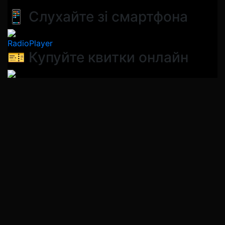
📱 Слухайте зі смартфона
RadioPlayer
🎫 Купуйте квитки онлайн