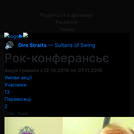
Поділіться з друзями!
Facebook
Twitter
🔊
Dire Straits
— Sultans of Swing
Рок-конферансьє
Акція тривала з 12.10.2016 по 07.11.2016
Умови акції
Учасники
13
Переможці
2
Олег
, Київ