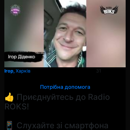
Ігор,
Харків
31
Потрібна допомога
👍 Приєднуйтесь до Radio
ROKS!
📱 Слухайте зі смартфона