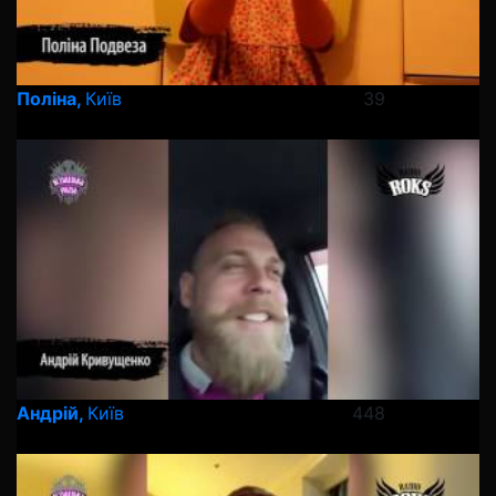
Поліна,
Київ
39
Андрій,
Київ
448