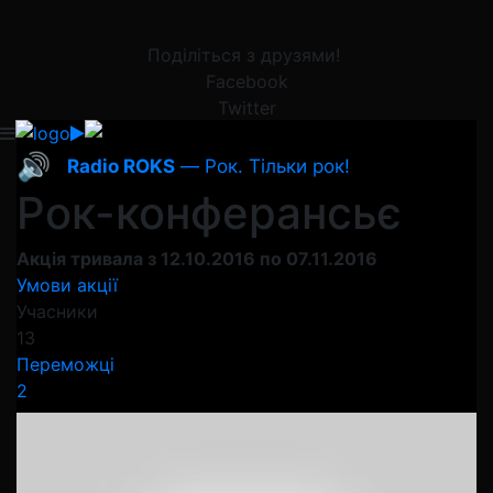
Поділіться з друзями!
Facebook
Twitter
🔊
Radio ROKS
— Рок. Тільки рок!
Рок-конферансьє
Акція тривала з 12.10.2016 по 07.11.2016
Умови акції
Учасники
13
Переможці
2