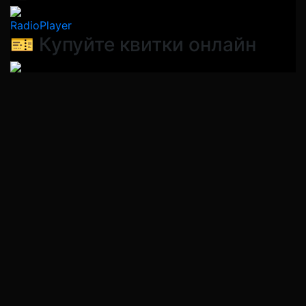
RadioPlayer
🎫 Купуйте квитки онлайн