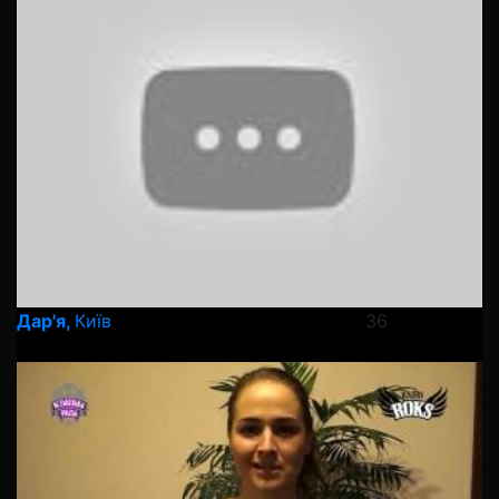
Дар'я,
Київ
36