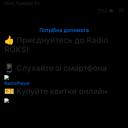
Мия
, Кривий Ріг
30
1154
Потрібна допомога
👍 Приєднуйтесь до Radio
ROKS!
📱 Слухайте зі смартфона
RadioPlayer
🎫 Купуйте квитки онлайн