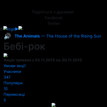
Поділіться з друзями!
Facebook
Twitter
🔊
The Animals
— The House of the Rising Sun
Бебі-рок
Акція тривала з 02.11.2015 по 30.11.2015
Умови акції
Учасники
347
Популярні
10
Переможці
5