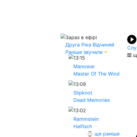
Зараз в ефірі
Друга Ріка
Відчиняй
Слу
Раніше звучали
щ
13:15
Manowar
Master Of The Wind
13:09
Slipknot
Dead Memories
13:02
Rammstein
Haifisch
⌚ ще раніше