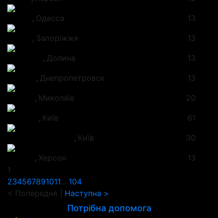
Денис
,
Одесса
13
Петро
,
Запоріжжя
13
Анатолій
,
Долина
13
Сергей
,
Днепропетровск
13
Андрiй
,
Миколаїв
20
Дмитро
,
Київ
61
Богдар Любомир
,
Київ
30
Руслан
,
Херсон
13
1
2
3
4
5
6
7
8
9
10
11
...
104
< Попередня
|
Наступна >
Потрібна допомога