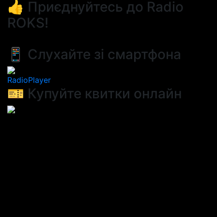
👍 Приєднуйтесь до Radio
ROKS!
📱 Слухайте зі смартфона
RadioPlayer
🎫 Купуйте квитки онлайн