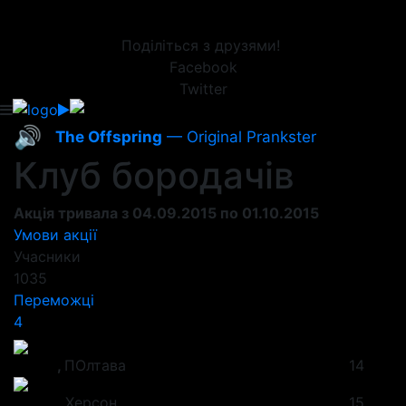
Поділіться з друзями!
Facebook
Twitter
🔊
The Offspring
— Original Prankster
Клуб бородачів
Акція тривала з 04.09.2015 по 01.10.2015
Умови акції
Учасники
1035
Переможці
4
Назар
,
ПОлтава
14
Антон
,
Херсон
15