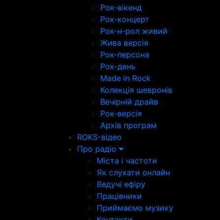
Рок-вікенд
Рок-концерт
Рок-н-рол живий
Жива версія
Рок-персона
Рок-день
Made in Rock
Колекція шевронів
Вечірній драйв
Рок-версія
Архів програм
ROKS-відео
Про радіо
Міста і частоти
Як слухати онлайн
Ведучі ефіру
Працівники
Приймаємо музику
Контакти