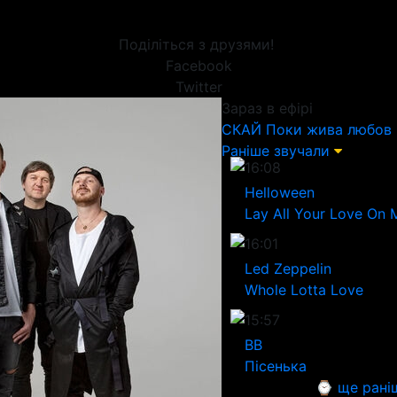
Поділіться з друзями!
Facebook
Twitter
Зараз в ефірі
СКАЙ
Поки жива любов
Раніше звучали
16:08
Helloween
Lay All Your Love On 
16:01
Led Zeppelin
Whole Lotta Love
15:57
ВВ
Пісенька
⌚ ще рані