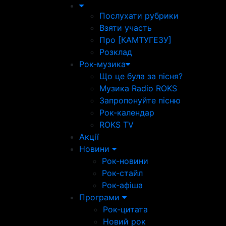
Послухати рубрики
Взяти участь
Про [КАМТУГЕЗУ]
Розклад
Рок-музика
Що це була за пісня?
Музика Radio ROKS
Запропонуйте пісню
Рок-календар
ROKS TV
Акції
Новини
Рок-новини
Рок-стайл
Рок-афіша
Програми
Рок-цитата
Новий рок