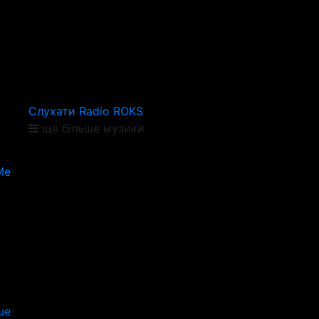
Слухати Radio ROKS
ще більше музики
Me
ше