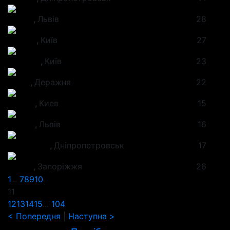
Павло
,
Львів
28
Андрій
,
Київ
27
Максим
,
Київ
23
Паша
,
Деражня
22
Вадим
,
Киев
15
Віктор
,
Львів
16
Сенчишак
,
Дніпропетровськ
17
Роман
,
Запоріжжя
26
1
...
7
8
9
10
11
12
13
14
15
...
104
< Попередня
|
Наступна >