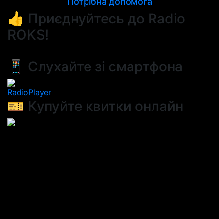
Потрібна допомога
👍 Приєднуйтесь до Radio
ROKS!
📱 Слухайте зі смартфона
RadioPlayer
🎫 Купуйте квитки онлайн