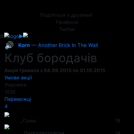
Поділіться з друзями!
Facebook
Twitter
🔊
Korn
— Another Brick In The Wall
Клуб бородачів
Акція тривала з 04.09.2015 по 01.10.2015
Умови акції
Учасники
1035
Переможці
4
Артем
,
Сумы
19
Андрій
,
Дніпропетровськ
14